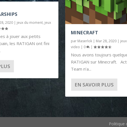
RSHIPS
28, 2020
|
jeux du moment
,
jeux
MINECRAFT
s à jouer aux petits
par
Maserlok
|
Mar 28, 2020
|
jeu
bain, les RATIGAN ont fini
video
|
0
|
.
Nous avons toujours quelque
RATIGAN sur Minecraft. Act
PLUS
Team n’a...
EN SAVOIR PLUS
Politique 