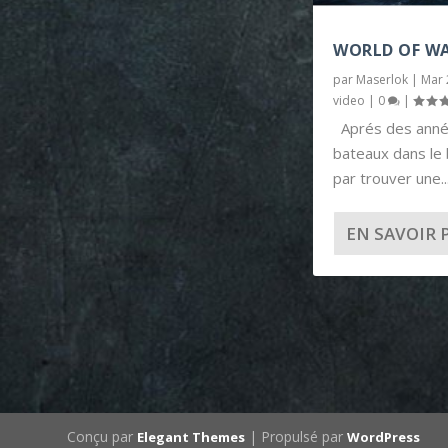
WORLD OF WA
par
Maserlok
|
Mar 
video
|
0
|
Aprés des année
bateaux dans le 
par trouver une..
EN SAVOIR 
Conçu par
| Propulsé par
Elegant Themes
WordPress