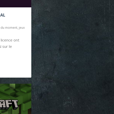
BAL
x du moment
,
jeux
 licence ont
 sur le