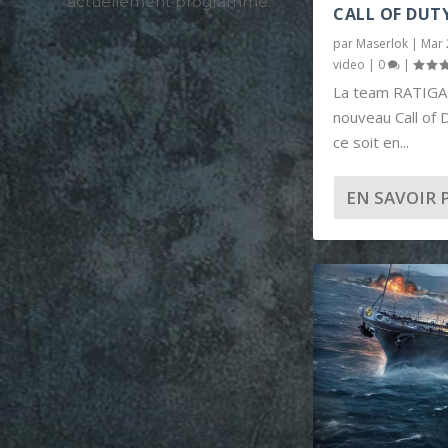
actuellement programmé.
CALL OF DUT
par
Maserlok
|
Mar 
video
|
0
|
La team RATIGAN
nouveau Call of 
ce soit en...
EN SAVOIR 