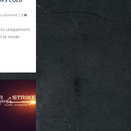
 OPS COLD
du moment
|
0
sts uniquement
st le mode