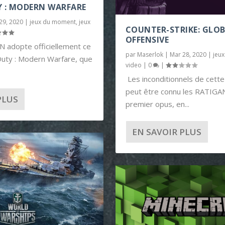
Y : MODERN WARFARE
29, 2020
|
jeux du moment
,
jeux
COUNTER-STRIKE: GLO
OFFENSIVE
 adopte officiellement ce
par
Maserlok
|
Mar 28, 2020
|
jeu
Duty : Modern Warfare, que
video
|
0
|
Les inconditionnels de cette
peut être connu les RATIGAN
PLUS
premier opus, en...
EN SAVOIR PLUS