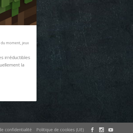
x du moment
,
jeux
s irréductibles
uellement la
de confidentialité
Politique de cookies (UE)