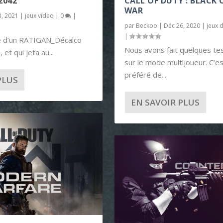
2042
CALL OF DUTY : BLACK
WAR
3, 2021
|
jeux video
|
0
|
par
Beckoo
|
Déc 26, 2020
|
jeux 
|
e d’un RATIGAN_Décalco
Nous avons fait quelques te
 et qui jeta au...
sur le mode multijoueur. C’e
préféré de...
PLUS
EN SAVOIR PLUS