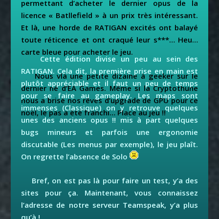
permettant d’acheter le dernier opus de la
licence « Batllefield » à un prix très intéressant.
Et là, une horde de RATIGAN excités ont balayé
toute réticence et ont craqué leur s***… Heu…
carte bleue pour acheter le jeu.
Cette édition divise un peu au sein des
RATIGAN. Cela dit, la première prise en main est
Nous vlà une petite dizaine à geeker sur le
plutôt appréciable et il faut un peu de temps
dernier né d’EA Games. Même si la Cryptothune
pour se faire au gameplay. Les maps sont
nous a brisé nos rêves d’upgrade de GPU pour ce
immenses (Classique) on y retrouve quelques
noël, le pas a été franchi… Place au jeu !!
unes des anciens opus !! mis à part quelques
bugs mineurs et parfois une ergonomie
discutable (Les menus par exemple), le jeu plaît.
On regrette l’absence de Solo
Bref, on est pas là pour faire un test, y’a des
sites pour ça. Maintenant, vous connaissez
l’adresse de notre serveur Teamspeak, y’a plus
qu’à !