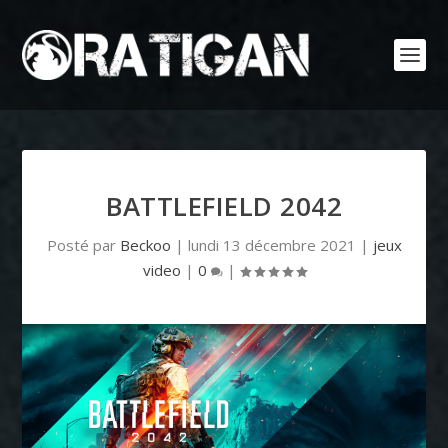
BATTLEFIELD 2042
Posté par
Beckoo
|
lundi 13 décembre 2021
|
jeux
video
|
0
|