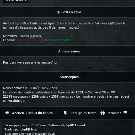
Qui est en ligne
Au total il y a
55
utilisateurs en ligne : 1 enregistré, 0 invisible et 54 invités (d’après le
nombre d’utilisateurs actifs ces 5 dernières minutes)
Membres :
Baidu [Spider]
Légende :
Administrateurs
,
Modérateurs globaux
Anniversaires
Pas d’anniversaire à fêter aujourd’hui
Statistiques
Nous sommes le 07 août 2026 22:20
Le record du nombre d’utilisateurs en ligne est de
1313
, le 29 mai 2026 20:00
21399
messages •
1209
sujets •
1367
membres • Le membre enregistré le plus récent
est
wtalettrgo
.
Index du forum
Accueil
L’équipe du forum
Membres
Développé par
phpBB
® Forum Software © phpBB Limited
Traduit par
phpBB-fr.com
Style
progamer
par ©
Mazeltof
2018