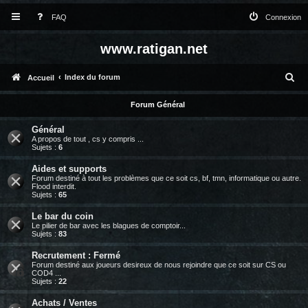
FAQ
Connexion
www.ratigan.net
R
Index du forum
Accueil
e
Forum Général
c
Général
h
A propos de tout , cs y compris ...
Sujets :
6
e
Aides et supports
r
Forum destiné à tout les problèmes que ce soit cs, bf, tmn, informatique ou autre.
Flood interdit.
c
Sujets :
65
h
Le bar du coin
e
Le pilier de bar avec les blagues de comptoir...
Sujets :
83
r
Recrutement : Fermé
Forum destiné aux joueurs desireux de nous rejoindre que ce soit sur CS ou
COD4 ...
Sujets :
22
Achats / Ventes