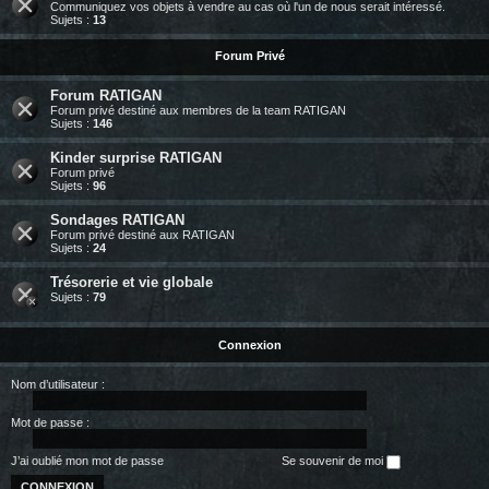
Communiquez vos objets à vendre au cas où l'un de nous serait intéressé.
Sujets :
13
Forum Privé
Forum RATIGAN
Forum privé destiné aux membres de la team RATIGAN
Sujets :
146
Kinder surprise RATIGAN
Forum privé
Sujets :
96
Sondages RATIGAN
Forum privé destiné aux RATIGAN
Sujets :
24
Trésorerie et vie globale
Sujets :
79
Connexion
Nom d’utilisateur :
Mot de passe :
J’ai oublié mon mot de passe
Se souvenir de moi