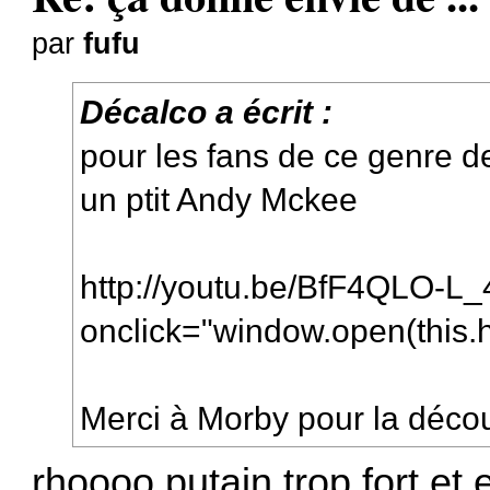
par
fufu
Décalco a écrit :
pour les fans de ce genre d
un ptit Andy Mckee
http://youtu.be/BfF4QLO-L_
onclick="window.open(this.hr
Merci à Morby pour la déco
rhoooo putain trop fort et 