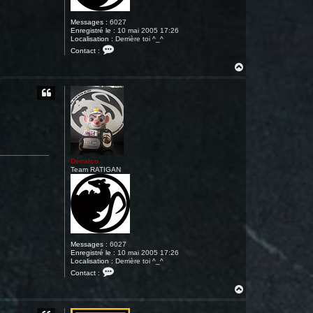
Messages :
6027
Enregistré le :
10 mai 2005 17:26
Localisation :
Derrière toi ^_^
C
Contact :
o
n
H
t
a
a
u
c
t
t
e
r
D
é
c
a
l
Décalco
c
Team RATIGAN
o
Messages :
6027
Enregistré le :
10 mai 2005 17:26
Localisation :
Derrière toi ^_^
C
Contact :
o
n
H
t
a
a
u
c