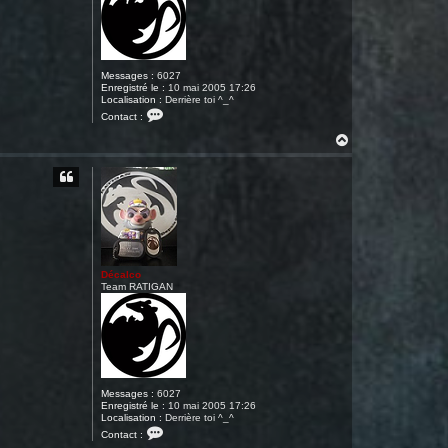
Messages :
6027
Enregistré le :
10 mai 2005 17:26
Localisation :
Derrière toi ^_^
C
Contact :
o
n
H
t
a
a
u
c
t
t
e
r
D
é
c
a
l
Décalco
c
Team RATIGAN
o
Messages :
6027
Enregistré le :
10 mai 2005 17:26
Localisation :
Derrière toi ^_^
C
Contact :
o