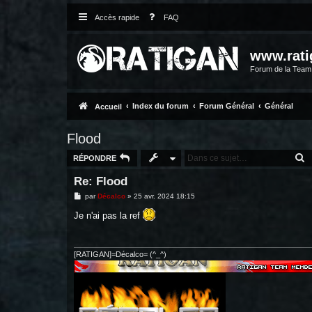
Accès rapide
FAQ
www.rati
Forum de la Tea
Index du forum
Forum Général
Général
Accueil
Flood
R
RÉPONDRE
Re: Flood
M
par
Décalco
»
25 avr. 2024 18:15
e
s
Je n'ai pas la ref
s
a
g
e
[RATIGAN]=Décalco= (^_^)