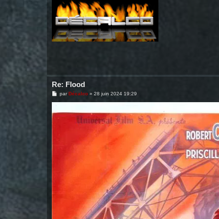
Re: Flood
M
par
Décalco
»
28 juin 2024 19:29
e
s
s
a
g
e