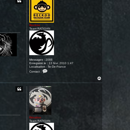
t
t
e
r
D
é
c
a
Beckoo
l
Team RATIGAN
c
o
Messages :
2088
Enregistré le :
13 févr. 2010 1:47
Localisation :
Île-De-France
C
Contact :
o
n
H
t
a
a
u
c
t
t
e
r
B
e
c
k
o
Décalco
o
Team RATIGAN