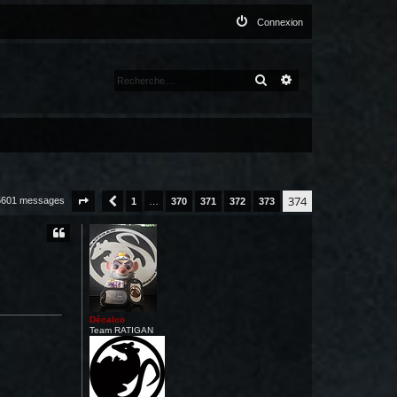
Connexion
RECHERCHER
RECHERCHE AVANCÉ
374
5601 messages
Page
374
Précédente
sur
1
…
374
370
371
372
373
Décalco
Team RATIGAN