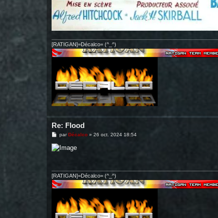
[RATIGAN]=Décalco= (^_^)
Re: Flood
M
par
Décalco
»
26 oct. 2024 18:54
e
s
s
a
g
e
[RATIGAN]=Décalco= (^_^)