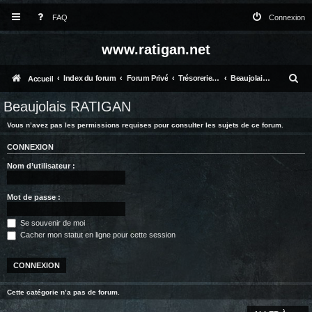
FAQ
Connexion
www.ratigan.net
R
Index du forum
Forum Privé
Trésorerie et vie globale
Beaujolais RATIGAN
Accueil
e
Beaujolais RATIGAN
c
Vous n’avez pas les permissions requises pour consulter les sujets de ce forum.
h
CONNEXION
e
Nom d’utilisateur :
r
c
Mot de passe :
h
Se souvenir de moi
e
Cacher mon statut en ligne pour cette session
r
Cette catégorie n’a pas de forum.