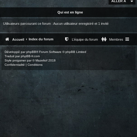
ALLER À
Qui est en ligne
Utilisateurs parcourant ce forum : Aucun utilisateur enregistré et 1 invité
Index du forum
Accueil
L’équipe du forum
Membres
Développé par
phpBB
® Forum Software © phpBB Limited
Traduit par
phpBB-fr.com
Style
progamer
par ©
Mazeltof
2018
Confidentialité
|
Conditions