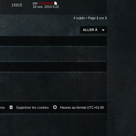
par
maserlok
15915
16 nov. 2014 0:22
4 sujets • Page
1
sur
1
ALLER À
res
Supprimer les cookies
Heures au format
UTC+01:00