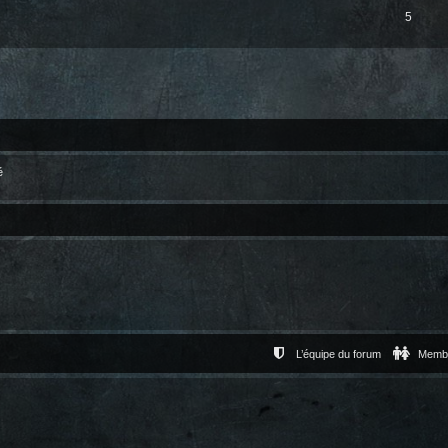
5
é
L’équipe du forum
Memb