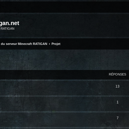
gan.net
m RATIGAN
 du serveur Minecraft RATIGAN
Projet
ERCHER
ECHERCHE AVANCÉE
RÉPONSES
13
1
7