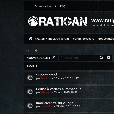
Accès rapide
FAQ
www.rati
Forum de la Tea
Index du forum
Forum Serveurs
Nouveautés
Accueil
Projet
RECH
R
NOUVEAU SUJET
SUJETS
Supermarché
par
Beckoo
»
25 mars 2015 11:27
Ferme à vaches automatique
par
Django
»
03 févr. 2015 18:57
mairie/centre du village
par
maserlok
»
29 déc. 2014 20:12