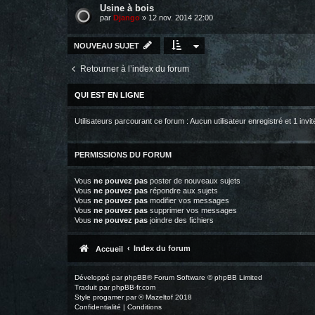
Usine à bois
par
Django
»
12 nov. 2014 22:00
NOUVEAU SUJET
Retourner à l’index du forum
QUI EST EN LIGNE
Utilisateurs parcourant ce forum : Aucun utilisateur enregistré et 1 invit
PERMISSIONS DU FORUM
Vous
ne pouvez pas
poster de nouveaux sujets
Vous
ne pouvez pas
répondre aux sujets
Vous
ne pouvez pas
modifier vos messages
Vous
ne pouvez pas
supprimer vos messages
Vous
ne pouvez pas
joindre des fichiers
Index du forum
Accueil
Développé par
phpBB
® Forum Software © phpBB Limited
Traduit par
phpBB-fr.com
Style
progamer
par ©
Mazeltof
2018
Confidentialité
|
Conditions