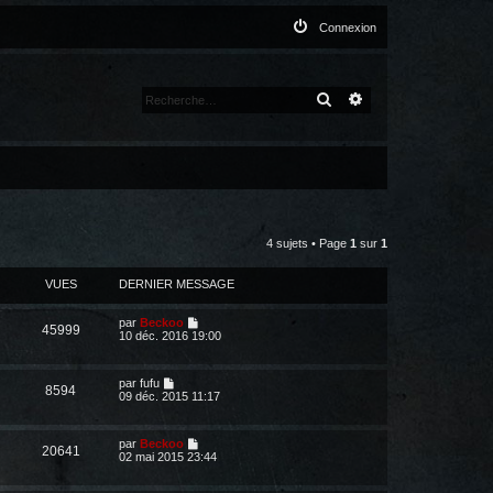
Connexion
RECHERCHER
RECHERCHE AVANCÉ
4 sujets • Page
1
sur
1
VUES
DERNIER MESSAGE
par
Beckoo
45999
10 déc. 2016 19:00
par
fufu
8594
09 déc. 2015 11:17
par
Beckoo
20641
02 mai 2015 23:44