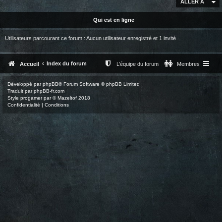
ALLER À
Qui est en ligne
Utilisateurs parcourant ce forum : Aucun utilisateur enregistré et 1 invité
Index du forum
Accueil
L’équipe du forum
Membres
Développé par
phpBB
® Forum Software © phpBB Limited
Traduit par
phpBB-fr.com
Style
progamer
par ©
Mazeltof
2018
Confidentialité
|
Conditions