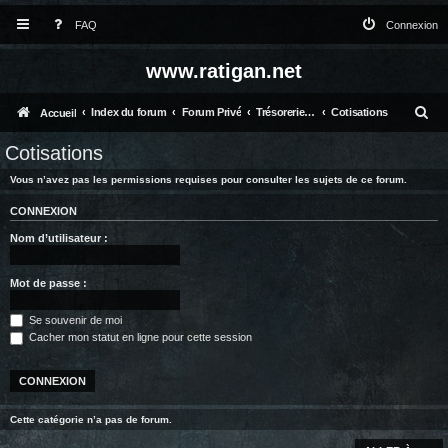
FAQ
Connexion
www.ratigan.net
R
Index du forum
Forum Privé
Trésorerie et vie globale
Cotisations
Accueil
e
Cotisations
c
Vous n’avez pas les permissions requises pour consulter les sujets de ce forum.
h
CONNEXION
e
Nom d’utilisateur :
r
c
Mot de passe :
h
Se souvenir de moi
e
Cacher mon statut en ligne pour cette session
r
Cette catégorie n’a pas de forum.