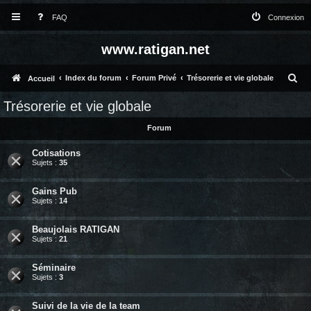
FAQ
Connexion
www.ratigan.net
R
Index du forum
Forum Privé
Trésorerie et vie globale
Accueil
e
Trésorerie et vie globale
c
Forum
h
Cotisations
e
Sujets :
35
r
c
Gains Pub
Sujets :
14
h
e
Beaujolais RATIGAN
Sujets :
21
r
Séminaire
Sujets :
3
Suivi de la vie de la team