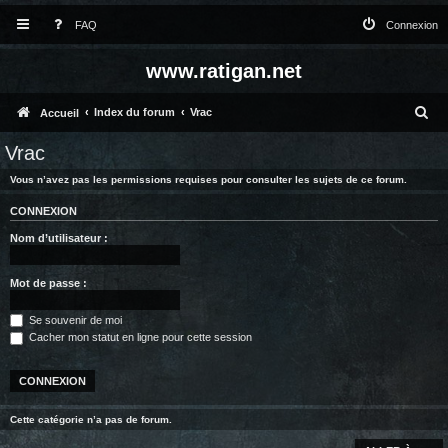
FAQ
Connexion
www.ratigan.net
R
Index du forum
Vrac
Accueil
e
Vrac
c
Vous n’avez pas les permissions requises pour consulter les sujets de ce forum.
h
CONNEXION
e
Nom d’utilisateur :
r
c
Mot de passe :
h
Se souvenir de moi
e
Cacher mon statut en ligne pour cette session
r
Cette catégorie n’a pas de forum.