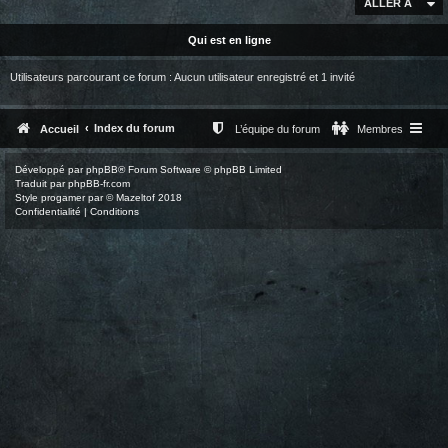
ALLER À
Qui est en ligne
Utilisateurs parcourant ce forum : Aucun utilisateur enregistré et 1 invité
Index du forum
Accueil
L’équipe du forum
Membres
Développé par
phpBB
® Forum Software © phpBB Limited
Traduit par
phpBB-fr.com
Style
progamer
par ©
Mazeltof
2018
Confidentialité
|
Conditions