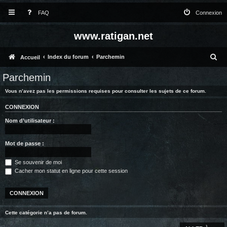
FAQ
Connexion
www.ratigan.net
R
Index du forum
Parchemin
Accueil
e
Parchemin
c
Vous n’avez pas les permissions requises pour consulter les sujets de ce forum.
h
CONNEXION
e
Nom d’utilisateur :
r
c
Mot de passe :
h
Se souvenir de moi
e
Cacher mon statut en ligne pour cette session
r
Cette catégorie n’a pas de forum.