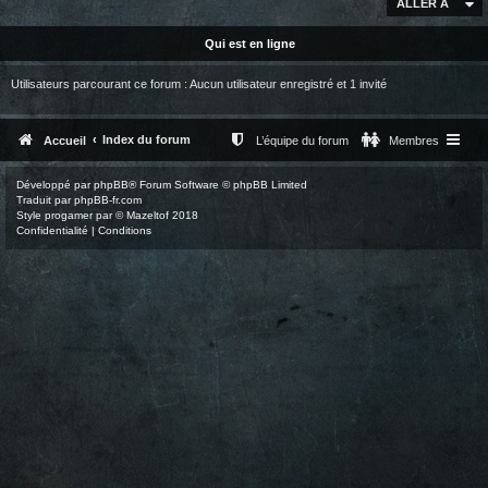
ALLER À
Qui est en ligne
Utilisateurs parcourant ce forum : Aucun utilisateur enregistré et 1 invité
Index du forum
Accueil
L’équipe du forum
Membres
Développé par
phpBB
® Forum Software © phpBB Limited
Traduit par
phpBB-fr.com
Style
progamer
par ©
Mazeltof
2018
Confidentialité
|
Conditions