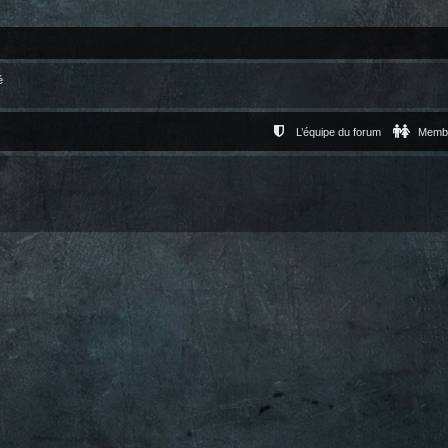
é
L’équipe du forum
Memb