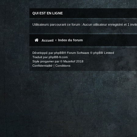
QUI EST EN LIGNE
Utilisateurs parcourant ce forum : Aucun utilisateur enregistré et 1 invit
Index du forum
Accueil
Développé par
phpBB
® Forum Software © phpBB Limited
Traduit par
phpBB-fr.com
Style
progamer
par ©
Mazeltof
2018
Confidentialité
|
Conditions