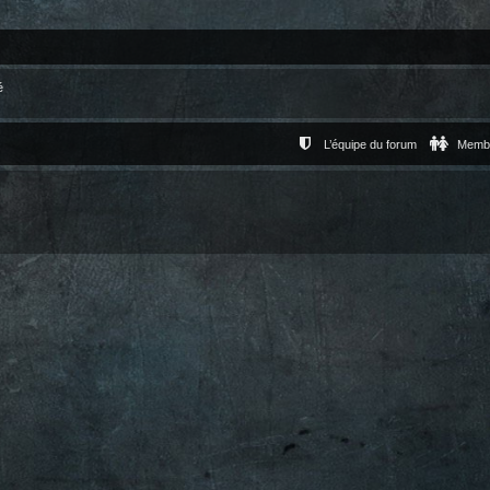
é
L’équipe du forum
Memb