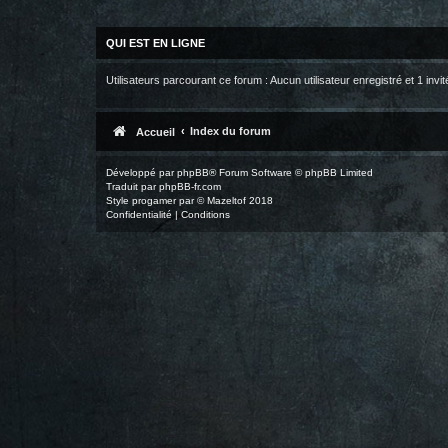
QUI EST EN LIGNE
Utilisateurs parcourant ce forum : Aucun utilisateur enregistré et 1 invit
Index du forum
Accueil
Développé par
phpBB
® Forum Software © phpBB Limited
Traduit par
phpBB-fr.com
Style
progamer
par ©
Mazeltof
2018
Confidentialité
|
Conditions