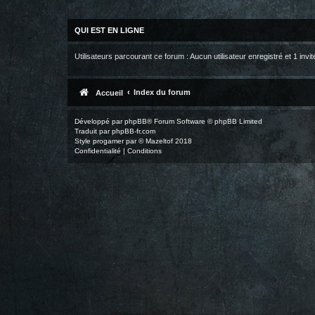
QUI EST EN LIGNE
Utilisateurs parcourant ce forum : Aucun utilisateur enregistré et 1 invit
Index du forum
Accueil
Développé par
phpBB
® Forum Software © phpBB Limited
Traduit par
phpBB-fr.com
Style
progamer
par ©
Mazeltof
2018
Confidentialité
|
Conditions