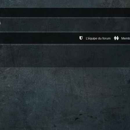
é
L’équipe du forum
Memb