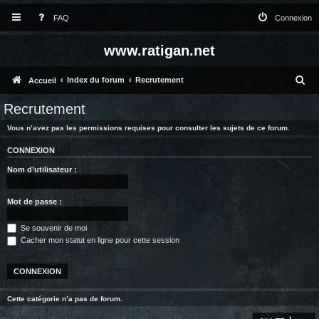
FAQ
Connexion
www.ratigan.net
R
Index du forum
Recrutement
Accueil
e
Recrutement
c
Vous n’avez pas les permissions requises pour consulter les sujets de ce forum.
h
CONNEXION
e
Nom d’utilisateur :
r
c
Mot de passe :
h
Se souvenir de moi
e
Cacher mon statut en ligne pour cette session
r
Cette catégorie n’a pas de forum.