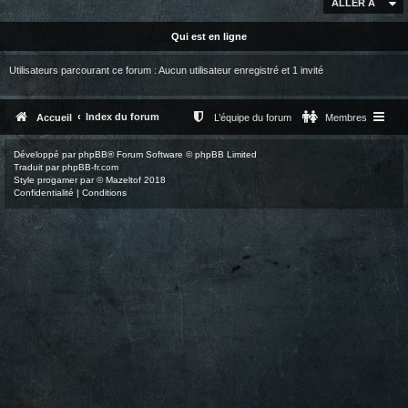
ALLER À
Qui est en ligne
Utilisateurs parcourant ce forum : Aucun utilisateur enregistré et 1 invité
Index du forum
Accueil
L’équipe du forum
Membres
Développé par
phpBB
® Forum Software © phpBB Limited
Traduit par
phpBB-fr.com
Style
progamer
par ©
Mazeltof
2018
Confidentialité
|
Conditions