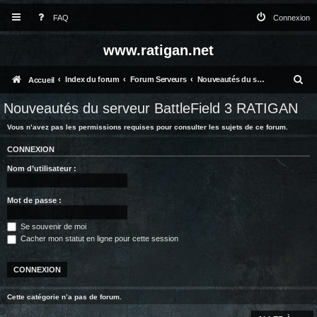
FAQ
Connexion
www.ratigan.net
R
Index du forum
Forum Serveurs
Nouveautés du serveur BattleField 3 RATIGAN
Accueil
e
Nouveautés du serveur BattleField 3 RATIGAN
c
Vous n’avez pas les permissions requises pour consulter les sujets de ce forum.
h
CONNEXION
e
Nom d’utilisateur :
r
c
Mot de passe :
h
Se souvenir de moi
e
Cacher mon statut en ligne pour cette session
r
Cette catégorie n’a pas de forum.