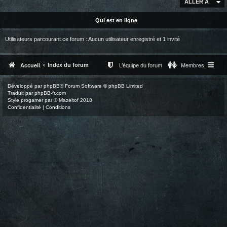
ALLER À
Qui est en ligne
Utilisateurs parcourant ce forum : Aucun utilisateur enregistré et 1 invité
Index du forum
Accueil
L’équipe du forum
Membres
Développé par
phpBB
® Forum Software © phpBB Limited
Traduit par
phpBB-fr.com
Style
progamer
par ©
Mazeltof
2018
Confidentialité
|
Conditions