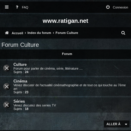
FAQ
Connexion
www.ratigan.net
R
Index du forum
Forum Culture
Accueil
e
Forum Culture
c
Forum
h
Culture
e
Forum pour parler de cinéma, série, littérature ....
Sujets :
24
r
c
Cinéma
Venez discuter de l'actualité cinémathographie et de tout ce qui touche au 7ème
h
art
Sujets :
23
e
Séries
r
Venez discutez des series TV
Sujets :
18
ALLER À