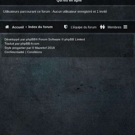
Qui est en ligne
Utilisateurs parcourant ce forum : Aucun utilisateur enregistré et 1 invité
Index du forum
Accueil
L’équipe du forum
Membres
Développé par
phpBB
® Forum Software © phpBB Limited
Traduit par
phpBB-fr.com
Style
progamer
par ©
Mazeltof
2018
Confidentialité
|
Conditions