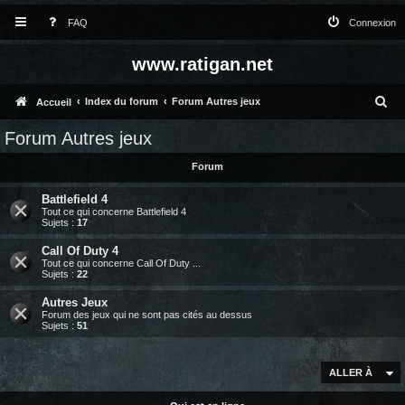
FAQ
Connexion
www.ratigan.net
R
Index du forum
Forum Autres jeux
Accueil
e
Forum Autres jeux
c
Forum
h
Battlefield 4
e
Tout ce qui concerne Battlefield 4
Sujets :
17
r
c
Call Of Duty 4
Tout ce qui concerne Call Of Duty ...
h
Sujets :
22
e
Autres Jeux
Forum des jeux qui ne sont pas cités au dessus
r
Sujets :
51
ALLER À