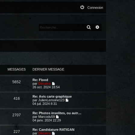
Connexion
RECHERCHER
RECHERCHE AVANCÉ
MESSAGES
DERNIER MESSAGE
Re: Flood
5652
V
par
Décalco
o
26 oct. 2024 18:54
i
r
Re: Avis carte graphique
l
416
V
par
JulienLemoine123
e
o
04 juil. 2024 8:31
d
i
e
r
r
Re: Photos insolites, ou autr…
l
2707
n
V
par
Marcodu59
e
i
o
04 janv. 2024 22:29
d
e
i
e
r
r
r
Re: Candidature RATIGAN
m
l
227
n
V
par
Décalco
e
e