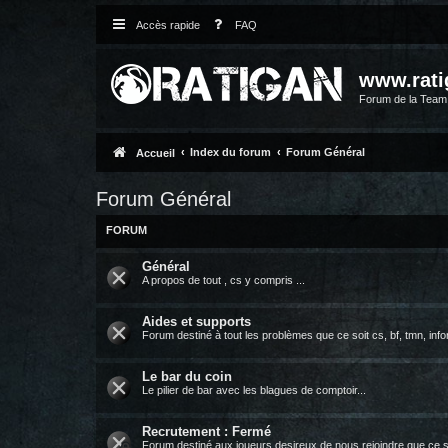
Accès rapide
FAQ
www.rati
Forum de la Tea
Index du forum
Forum Général
Accueil
Forum Général
FORUM
Général
A propos de tout , cs y compris ...
Aides et supports
Forum destiné à tout les problèmes que ce soit cs, bf, tmn, infor
Le bar du coin
Le pilier de bar avec les blagues de comptoir...
Recrutement : Fermé
Forum destiné aux joueurs desireux de nous rejoindre que ce s