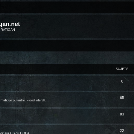
gan.net
m RATIGAN
SUJETS
6
65
matique ou autre. Flood interdit.
83
22
oit sur CS ou COD4 ...