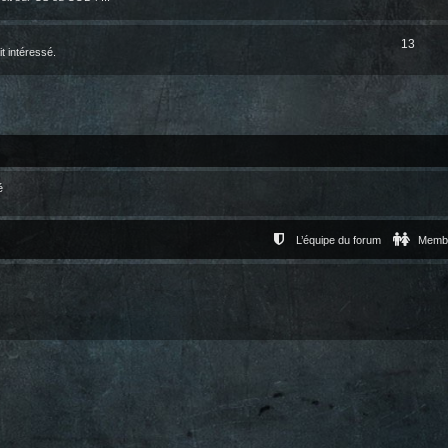
13
t intéressé.
é
L’équipe du forum
Memb