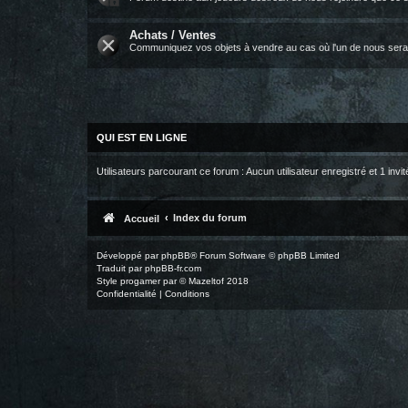
Achats / Ventes
Communiquez vos objets à vendre au cas où l'un de nous serai
QUI EST EN LIGNE
Utilisateurs parcourant ce forum : Aucun utilisateur enregistré et 1 invit
Index du forum
Accueil
Développé par
phpBB
® Forum Software © phpBB Limited
Traduit par
phpBB-fr.com
Style
progamer
par ©
Mazeltof
2018
Confidentialité
|
Conditions