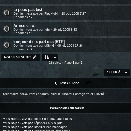
tu peux pas test
Dernier message par
PlayMobil
«
10 oct. 2008 7:27
Réponses :
2
Armes en or
Dernier message par
fufu
«
29 juil. 2008 8:33
Réponses :
5
bonjour de la part des [BTK]
Dernier message par
g0h4N
«
09 juil. 2008 17:26
Réponses :
2
NOUVEAU SUJET
22 sujets • Page
1
sur
1
ALLER À
Qui est en ligne
Utilisateurs parcourant ce forum : Aucun utilisateur enregistré et 1 invité
Permissions du forum
Vous
ne pouvez pas
poster de nouveaux sujets
Vous
ne pouvez pas
répondre aux sujets
Vous
ne pouvez pas
modifier vos messages