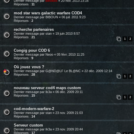
Dernier message par
Beckoo
«
20 nov. 2013 23:16
Réponses :
11
mod star wars galactic warfare COD4
Dernier message par
BIBOUN
«
06 juil. 2011 9:23
Réponses :
2
recherche partenaires
Dernier message par
stan
«
19 juin 2010 8:57
Réponses :
21
1
2
Congig pour COD 6
Dernier message par
Neoo
«
05 févr. 2010 11:25
Réponses :
9
Où jouez vous ?
Dernier message par
G@ND@LF Le BL@NC
«
22 déc. 2009 12:14
Réponses :
28
1
2
nouveau serveur cod4 maps custom
Dernier message par
Ik3a
«
06 déc. 2009 20:11
Réponses :
15
1
2
cod-modern-warfare-2
Dernier message par
stan
«
23 nov. 2009 21:03
Réponses :
14
Serveur custom
Dernier message par
Ik3a
«
23 nov. 2009 20:44
Réponses :
17