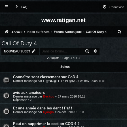
FAQ
Connexion
www.ratigan.net
R
Index du forum
Forum Autres jeux
Call Of Duty 4
Accueil
e
Call Of Duty 4
c
RECHERCHER
RECHERCHE AV
NOUVEAU SUJET
h
22 sujets • Page
1
sur
1
e
Sujets
r
Connaître sont classement sur CoD 4
c
Dernier message par
G@ND@LF Le BL@NC
«
06 nov. 2008 11:51
h
avis aux amateurs
e
Dernier message par
Beckoo
«
27 mars 2016 18:11
Réponses :
2
r
Et une année dans les dent ! Paf !
Dernier message par
Django
«
24 déc. 2013 19:10
Peut on supprimer la section COD 4 ?