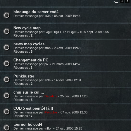
1
2
bloquage du server cod4
Dernier message par
Ik3a
«
05 oct. 2009 19:44
New cycle map
Dernier message par
G@ND@LF Le BL@NC
«
25 sept. 2009 6:55
Réponses :
2
news map cycles
Dernier message par
stan
«
23 avr. 2009 19:48
Réponses :
8
Changement de PC
Dernier message par
pix
«
21 mars 2009 14:57
Réponses :
3
Punkbuster
Dernier message par
Ik3a
«
14 févr. 2009 12:31
Réponses :
2
chui sur le cul ...
Dernier message par
Décalco
«
25 déc. 2008 17:26
Réponses :
5
COD 5 est bientôt là!!!
Dernier message par
Patoche
«
07 nov. 2008 12:36
Réponses :
7
tournoi hc cod4
Dernier message par
triffon
«
24 oct. 2008 15:25