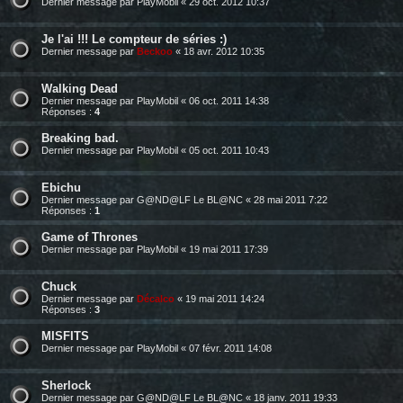
Dernier message par
PlayMobil
«
29 oct. 2012 10:37
Je l'ai !!! Le compteur de séries :)
Dernier message par
Beckoo
«
18 avr. 2012 10:35
Walking Dead
Dernier message par
PlayMobil
«
06 oct. 2011 14:38
Réponses :
4
Breaking bad.
Dernier message par
PlayMobil
«
05 oct. 2011 10:43
Ebichu
Dernier message par
G@ND@LF Le BL@NC
«
28 mai 2011 7:22
Réponses :
1
Game of Thrones
Dernier message par
PlayMobil
«
19 mai 2011 17:39
Chuck
Dernier message par
Décalco
«
19 mai 2011 14:24
Réponses :
3
MISFITS
Dernier message par
PlayMobil
«
07 févr. 2011 14:08
Sherlock
Dernier message par
G@ND@LF Le BL@NC
«
18 janv. 2011 19:33