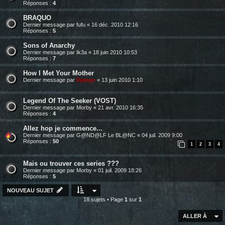
Réponses :
4
BRAQUO
Dernier message par
fufu
«
16 déc. 2010 12:16
Réponses :
5
Sons of Anarchy
Dernier message par
Ik3a
«
18 juin 2010 10:53
Réponses :
7
How I Met Your Mother
Dernier message par
Django
«
13 juin 2010 1:10
Legend Of The Seeker (VOST)
Dernier message par
Morby
«
21 avr. 2010 16:35
Réponses :
4
Allez hop je commence...
Dernier message par
G@ND@LF Le BL@NC
«
04 juil. 2009 9:00
Réponses :
50
1
2
3
4
Mais ou trouver ces series ???
Dernier message par
Morby
«
01 juil. 2009 18:26
Réponses :
5
NOUVEAU SUJET
18 sujets • Page
1
sur
1
ALLER À