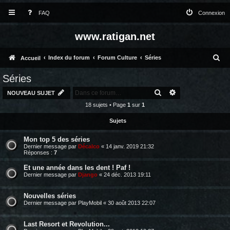
FAQ
Connexion
www.ratigan.net
R
Index du forum
Forum Culture
Séries
Accueil
e
Séries
c
RECHERCHER
RECHERCHE AV
NOUVEAU SUJET
h
18 sujets • Page
1
sur
1
e
Sujets
r
Mon top 5 des séries
c
Dernier message par
Décalco
«
14 janv. 2019 21:32
Réponses :
7
h
Et une année dans les dent ! Paf !
e
Dernier message par
Django
«
24 déc. 2013 19:11
r
Nouvelles séries
Dernier message par
PlayMobil
«
30 août 2013 22:07
Last Resort et Revolution...