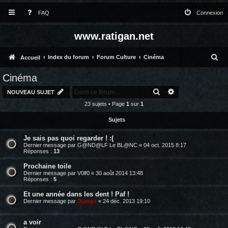
FAQ
Connexion
www.ratigan.net
R
Index du forum
Forum Culture
Cinéma
Accueil
e
Cinéma
c
RECHERCHER
RECHERCHE AV
NOUVEAU SUJET
h
23 sujets • Page
1
sur
1
e
Sujets
r
Je sais pas quoi regarder ! :(
c
Dernier message par
G@ND@LF Le BL@NC
«
04 oct. 2015 8:17
Réponses :
13
h
Prochaine toile
e
Dernier message par
V0lf0
«
30 août 2014 13:48
Réponses :
5
r
Et une année dans les dent ! Paf !
Dernier message par
Django
«
24 déc. 2013 19:10
a voir