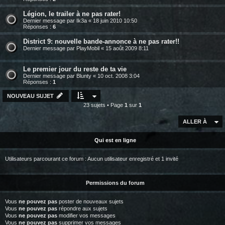
Légion, le trailer à ne pas rater!
Dernier message par
Ik3a
«
18 juin 2010 10:50
Réponses :
6
District 9: nouvelle bande-annonce à ne pas rater!!
Dernier message par
PlayMobil
«
15 août 2009 8:11
Le premier jour du reste de ta vie
Dernier message par
Blunty
«
10 oct. 2008 3:04
Réponses :
1
NOUVEAU SUJET
23 sujets • Page
1
sur
1
ALLER À
Qui est en ligne
Utilisateurs parcourant ce forum : Aucun utilisateur enregistré et 1 invité
Permissions du forum
Vous
ne pouvez pas
poster de nouveaux sujets
Vous
ne pouvez pas
répondre aux sujets
Vous
ne pouvez pas
modifier vos messages
Vous
ne pouvez pas
supprimer vos messages