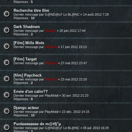
Réponses :
5
Recherche titre film
Dernier message par
G@ND@LF Le BL@NC
«
14 août 2012 7:28
Réponses :
10
Dark Shadows
Dernier message par
Django
«
20 juin 2012 17:44
Réponses :
2
[Film] Mille Mots
Dernier message par
Décalco
«
17 juin 2012 19:13
[Film] Target
Dernier message par
Décalco
«
27 mai 2012 23:47
[film] Paycheck
Dernier message par
Décalco
«
23 mai 2012 22:20
Réponses :
2
Envie d'un calin??
Dernier message par
PlayMobil
«
30 avr. 2012 21:23
Réponses :
8
Django acteur
Dernier message par
PlayMobil
«
23 déc. 2010 14:15
Réponses :
10
Puréeeeeeeee de m@#§"µ
Dernier message par
G@ND@LF Le BL@NC
«
05 juil. 2010 16:29
Réponses :
2