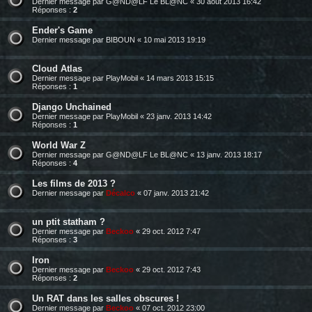
Dernier message par
G@ND@LF Le BL@NC
«
30 août 2013 16:42
Réponses :
2
Ender's Game
Dernier message par
BIBOUN
«
10 mai 2013 19:19
Cloud Atlas
Dernier message par
PlayMobil
«
14 mars 2013 15:15
Réponses :
1
Django Unchained
Dernier message par
PlayMobil
«
23 janv. 2013 14:42
Réponses :
1
World War Z
Dernier message par
G@ND@LF Le BL@NC
«
13 janv. 2013 18:17
Réponses :
4
Les films de 2013 ?
Dernier message par
Décalco
«
07 janv. 2013 21:42
un ptit statham ?
Dernier message par
Beckoo
«
29 oct. 2012 7:47
Réponses :
3
Iron
Dernier message par
Beckoo
«
29 oct. 2012 7:43
Réponses :
2
Un RAT dans les salles obscures !
Dernier message par
Beckoo
«
07 oct. 2012 23:00