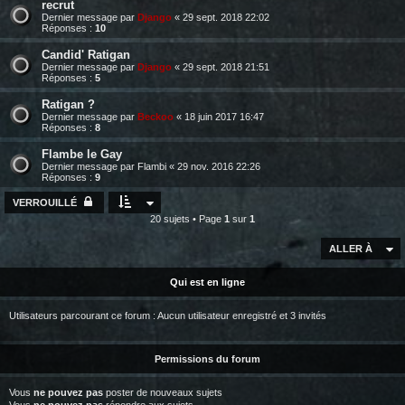
recrut
Dernier message par
Django
«
29 sept. 2018 22:02
Réponses :
10
Candid' Ratigan
Dernier message par
Django
«
29 sept. 2018 21:51
Réponses :
5
Ratigan ?
Dernier message par
Beckoo
«
18 juin 2017 16:47
Réponses :
8
Flambe le Gay
Dernier message par
Flambi
«
29 nov. 2016 22:26
Réponses :
9
VERROUILLÉ
20 sujets • Page
1
sur
1
ALLER À
Qui est en ligne
Utilisateurs parcourant ce forum : Aucun utilisateur enregistré et 3 invités
Permissions du forum
Vous
ne pouvez pas
poster de nouveaux sujets