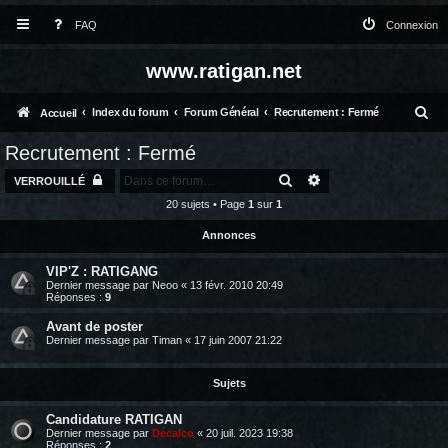
FAQ
Connexion
www.ratigan.net
R
Index du forum
Forum Général
Recrutement : Fermé
Accueil
e
Recrutement : Fermé
c
RECHERCHER
RECHERCHE AVANC
VERROUILLÉ
h
20 sujets • Page
1
sur
1
e
Annonces
r
VIP'Z : RATIGANG
c
Dernier message par
Neoo
«
13 févr. 2010 20:49
Réponses :
9
h
Avant de poster
e
Dernier message par
Timan
«
17 juin 2007 21:22
r
Sujets
Candidature RATIGAN
Dernier message par
Décalco
«
20 juil. 2023 19:38
Réponses :
2