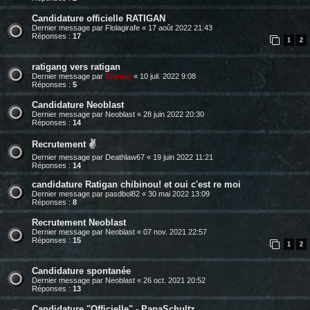
Candidature officielle RATIGAN
Dernier message par
Flolagirafe
«
17 août 2022 21:43
Réponses :
17
1
2
ratigang vers ratigan
Dernier message par
Django
«
10 juil. 2022 9:08
Réponses :
5
Candidature Neoblast
Dernier message par
Neoblast
«
28 juin 2022 20:30
Réponses :
14
Recrutement ✌️
Dernier message par
Deathlaw67
«
19 juin 2022 11:21
Réponses :
14
candidature Ratigan chibinou! et oui c'est re moi
Dernier message par
pasdbol82
«
30 mai 2022 13:09
Réponses :
8
Recrutement Neoblast
Dernier message par
Neoblast
«
07 nov. 2021 22:57
Réponses :
15
1
2
Candidature spontanée
Dernier message par
Neoblast
«
26 oct. 2021 20:52
Réponses :
13
Candidature "Officielle" - PapaSchultz