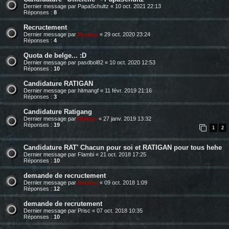
Dernier message par
PapaSchultz
«
10 oct. 2021 22:13
Réponses :
8
Recructement
Dernier message par
Beckoo
«
29 oct. 2020 23:24
Réponses :
4
Quota de belge... :D
Dernier message par
pasdbol82
«
10 oct. 2020 12:53
Réponses :
10
Candidature RATIGAN
Dernier message par
hitmangf
«
11 févr. 2019 21:16
Réponses :
3
Candidature Ratigang
Dernier message par
Django
«
27 janv. 2019 13:32
Réponses :
19
1
2
Candidature RAT' Chacun pour soi et RATIGAN pour tous hehe
Dernier message par
Flambi
«
21 oct. 2018 17:25
Réponses :
10
demande de recructement
Dernier message par
Beckoo
«
09 oct. 2018 1:09
Réponses :
12
demande de recrutement
Dernier message par
Prisc
«
07 oct. 2018 10:35
Réponses :
10