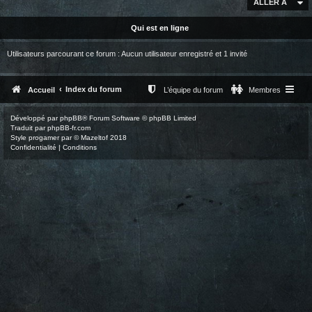
ALLER À
Qui est en ligne
Utilisateurs parcourant ce forum : Aucun utilisateur enregistré et 1 invité
Index du forum
Accueil
L’équipe du forum
Membres
Développé par
phpBB
® Forum Software © phpBB Limited
Traduit par
phpBB-fr.com
Style
progamer
par ©
Mazeltof
2018
Confidentialité
|
Conditions