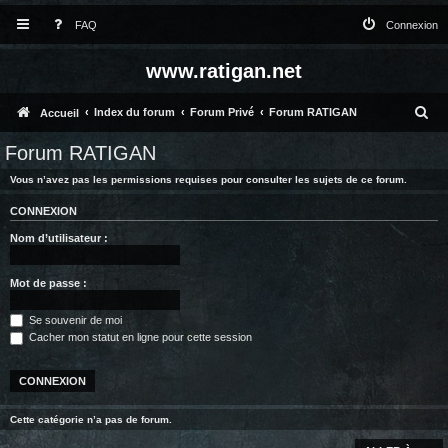
FAQ
Connexion
www.ratigan.net
R
Index du forum
Forum Privé
Forum RATIGAN
Accueil
e
Forum RATIGAN
c
Vous n’avez pas les permissions requises pour consulter les sujets de ce forum.
h
CONNEXION
e
Nom d’utilisateur :
r
c
Mot de passe :
h
Se souvenir de moi
e
Cacher mon statut en ligne pour cette session
r
Cette catégorie n’a pas de forum.