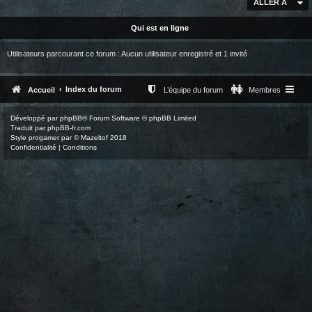
ALLER À
Qui est en ligne
Utilisateurs parcourant ce forum : Aucun utilisateur enregistré et 1 invité
Index du forum
Accueil
L’équipe du forum
Membres
Développé par
phpBB
® Forum Software © phpBB Limited
Traduit par
phpBB-fr.com
Style
progamer
par ©
Mazeltof
2018
Confidentialité
|
Conditions