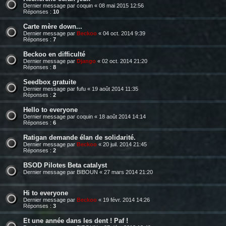
Dernier message par
coquin
«
08 mai 2015 12:56
Réponses :
10
Carte mère down...
Dernier message par
Beckoo
«
04 oct. 2014 9:39
Réponses :
7
Beckoo en difficulté
Dernier message par
Django
«
02 oct. 2014 21:20
Réponses :
8
Seedbox gratuite
Dernier message par
fufu
«
19 août 2014 11:35
Réponses :
2
Hello to everyone
Dernier message par
coquin
«
18 août 2014 14:14
Réponses :
6
Ratigan demande élan de solidarité.
Dernier message par
Beckoo
«
20 juil. 2014 21:45
Réponses :
2
BSOD Pilotes Beta catalyst
Dernier message par
BIBOUN
«
27 mars 2014 21:20
Hi to everyone
Dernier message par
Beckoo
«
19 févr. 2014 14:26
Réponses :
3
Et une année dans les dent ! Paf !