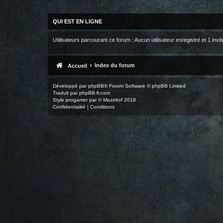
QUI EST EN LIGNE
Utilisateurs parcourant ce forum : Aucun utilisateur enregistré et 1 invit
Index du forum
Accueil
Développé par
phpBB
® Forum Software © phpBB Limited
Traduit par
phpBB-fr.com
Style
progamer
par ©
Mazeltof
2018
Confidentialité
|
Conditions