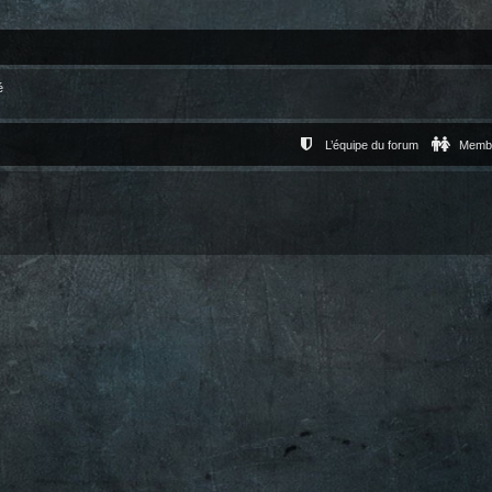
é
L’équipe du forum
Memb