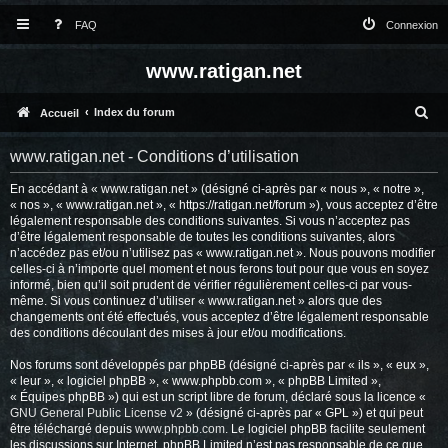
FAQ
Connexion
www.ratigan.net
R
Index du forum
Accueil
e
www.ratigan.net - Conditions d’utilisation
c
En accédant à « www.ratigan.net » (désigné ci-après par « nous », « notre »,
h
« nos », « www.ratigan.net », « https://ratigan.net/forum »), vous acceptez d’être
e
légalement responsable des conditions suivantes. Si vous n’acceptez pas
d’être légalement responsable de toutes les conditions suivantes, alors
r
n’accédez pas et/ou n’utilisez pas « www.ratigan.net ». Nous pouvons modifier
celles-ci à n’importe quel moment et nous ferons tout pour que vous en soyez
c
informé, bien qu’il soit prudent de vérifier régulièrement celles-ci par vous-
même. Si vous continuez d’utiliser « www.ratigan.net » alors que des
h
changements ont été effectués, vous acceptez d’être légalement responsable
e
des conditions découlant des mises à jour et/ou modifications.
r
Nos forums sont développés par phpBB (désigné ci-après par « ils », « eux »,
« leur », « logiciel phpBB », « www.phpbb.com », « phpBB Limited »,
« Équipes phpBB ») qui est un script libre de forum, déclaré sous la licence «
GNU General Public License v2
» (désigné ci-après par « GPL ») et qui peut
être téléchargé depuis
www.phpbb.com
. Le logiciel phpBB facilite seulement
les discussions sur Internet. phpBB Limited n’est pas responsable de ce que