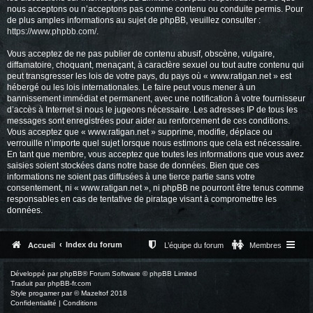
nous acceptons ou n’acceptons pas comme contenu ou conduite permis. Pour
de plus amples informations au sujet de phpBB, veuillez consulter :
https://www.phpbb.com/
.
Vous acceptez de ne pas publier de contenu abusif, obscène, vulgaire,
diffamatoire, choquant, menaçant, à caractère sexuel ou tout autre contenu qui
peut transgresser les lois de votre pays, du pays où « www.ratigan.net » est
hébergé ou les lois internationales. Le faire peut vous mener à un
bannissement immédiat et permanent, avec une notification à votre fournisseur
d’accès à Internet si nous le jugeons nécessaire. Les adresses IP de tous les
messages sont enregistrées pour aider au renforcement de ces conditions.
Vous acceptez que « www.ratigan.net » supprime, modifie, déplace ou
verrouille n’importe quel sujet lorsque nous estimons que cela est nécessaire.
En tant que membre, vous acceptez que toutes les informations que vous avez
saisies soient stockées dans notre base de données. Bien que ces
informations ne soient pas diffusées à une tierce partie sans votre
consentement, ni « www.ratigan.net », ni phpBB ne pourront être tenus comme
responsables en cas de tentative de piratage visant à compromettre les
données.
Index du forum
Accueil
L’équipe du forum
Membres
Développé par
phpBB
® Forum Software © phpBB Limited
Traduit par
phpBB-fr.com
Style
progamer
par ©
Mazeltof
2018
Confidentialité
|
Conditions