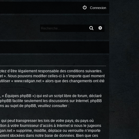
Connexion
RECHERCHER
RECHERCHE AVANCÉ
ceptez d’être légalement responsable des conditions suivantes.
net ». Nous pouvons modifier celles-ci à n’importe quel moment
’utiliser « www.ratigan.net » alors que des changements ont été
 « Équipes phpBB ») qui est un script libre de forum, déclaré
l phpBB facilite seulement les discussions sur Internet. phpBB
 au sujet de phpBB, veuillez consulter :
qui peut transgresser les lois de votre pays, du pays où
ion à votre fournisseur d’accès à Internet si nous le jugeons
an.net » supprime, modifie, déplace ou verrouille n’importe
 soient stockées dans notre base de données. Bien que ces