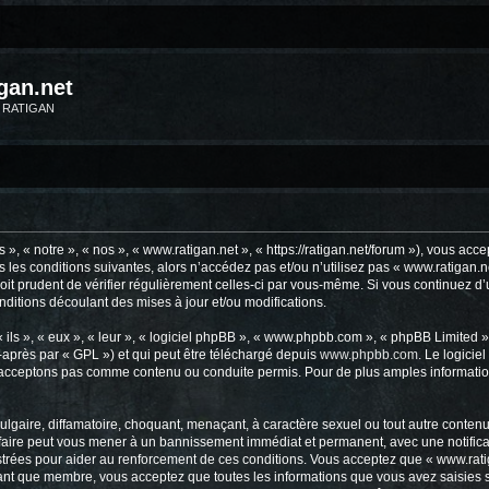
gan.net
m RATIGAN
», « notre », « nos », « www.ratigan.net », « https://ratigan.net/forum »), vous ac
 les conditions suivantes, alors n’accédez pas et/ou n’utilisez pas « www.ratigan.
soit prudent de vérifier régulièrement celles-ci par vous-même. Si vous continuez d
ditions découlant des mises à jour et/ou modifications.
ls », « eux », « leur », « logiciel phpBB », « www.phpbb.com », « phpBB Limited »,
-après par « GPL ») et qui peut être téléchargé depuis
www.phpbb.com
. Le logicie
acceptons pas comme contenu ou conduite permis. Pour de plus amples informations
lgaire, diffamatoire, choquant, menaçant, à caractère sexuel ou tout autre contenu 
 faire peut vous mener à un bannissement immédiat et permanent, avec une notificat
trées pour aider au renforcement de ces conditions. Vous acceptez que « www.ratig
tant que membre, vous acceptez que toutes les informations que vous avez saisies