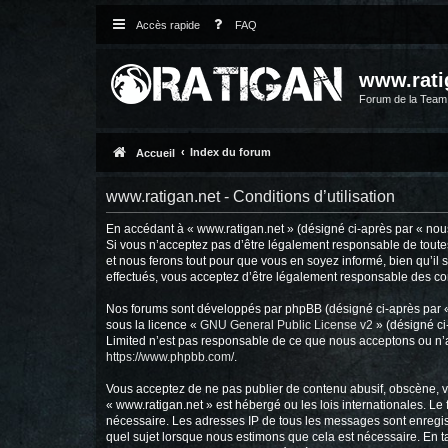
Accès rapide
FAQ
www.rati
Forum de la Tea
Index du forum
Accueil
www.ratigan.net - Conditions d’utilisation
En accédant à « www.ratigan.net » (désigné ci-après par « nous 
Si vous n’acceptez pas d’être légalement responsable de toutes
et nous ferons tout pour que vous en soyez informé, bien qu’il 
effectués, vous acceptez d’être légalement responsable des con
Nos forums sont développés par phpBB (désigné ci-après par « i
sous la licence «
GNU General Public License v2
» (désigné ci
Limited n’est pas responsable de ce que nous acceptons ou n’
https://www.phpbb.com/
.
Vous acceptez de ne pas publier de contenu abusif, obscène, vu
« www.ratigan.net » est hébergé ou les lois internationales. Le
nécessaire. Les adresses IP de tous les messages sont enregis
quel sujet lorsque nous estimons que cela est nécessaire. En 