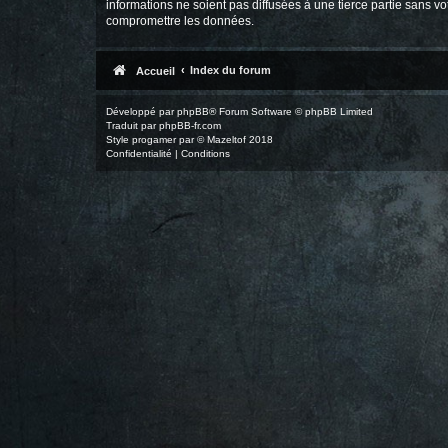
informations ne soient pas diffusées à une tierce partie sans 
compromettre les données.
Index du forum
Accueil
Développé par
phpBB
® Forum Software © phpBB Limited
Traduit par
phpBB-fr.com
Style
progamer
par ©
Mazeltof
2018
Confidentialité
|
Conditions