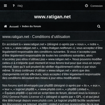
FAQ
Connexion
www.ratigan.net
R
Index du forum
Accueil
e
www.ratigan.net - Conditions d’utilisation
c
En accédant à « www.ratigan.net » (désigné ci-après par « nous », « notre »,
h
« nos », « www.ratigan.net », « https://ratigan.net/forum »), vous acceptez d’être
e
légalement responsable des conditions suivantes. Si vous n’acceptez pas
d’être légalement responsable de toutes les conditions suivantes, alors
r
n’accédez pas et/ou n’utilisez pas « www.ratigan.net ». Nous pouvons modifier
celles-ci à n’importe quel moment et nous ferons tout pour que vous en soyez
c
informé, bien qu’il soit prudent de vérifier régulièrement celles-ci par vous-
même. Si vous continuez d’utiliser « www.ratigan.net » alors que des
h
changements ont été effectués, vous acceptez d’être légalement responsable
e
des conditions découlant des mises à jour et/ou modifications.
r
Nos forums sont développés par phpBB (désigné ci-après par « ils », « eux »,
« leur », « logiciel phpBB », « www.phpbb.com », « phpBB Limited »,
« Équipes phpBB ») qui est un script libre de forum, déclaré sous la licence «
GNU General Public License v2
» (désigné ci-après par « GPL ») et qui peut
être téléchargé depuis
www.phpbb.com
. Le logiciel phpBB facilite seulement
les discussions sur Internet. phpBB Limited n’est pas responsable de ce que