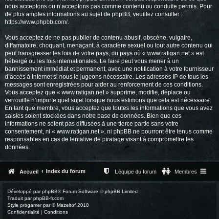
nous acceptons ou n’acceptons pas comme contenu ou conduite permis. Pour
de plus amples informations au sujet de phpBB, veuillez consulter :
https://www.phpbb.com/
.
Vous acceptez de ne pas publier de contenu abusif, obscène, vulgaire,
diffamatoire, choquant, menaçant, à caractère sexuel ou tout autre contenu qui
peut transgresser les lois de votre pays, du pays où « www.ratigan.net » est
hébergé ou les lois internationales. Le faire peut vous mener à un
bannissement immédiat et permanent, avec une notification à votre fournisseur
d’accès à Internet si nous le jugeons nécessaire. Les adresses IP de tous les
messages sont enregistrées pour aider au renforcement de ces conditions.
Vous acceptez que « www.ratigan.net » supprime, modifie, déplace ou
verrouille n’importe quel sujet lorsque nous estimons que cela est nécessaire.
En tant que membre, vous acceptez que toutes les informations que vous avez
saisies soient stockées dans notre base de données. Bien que ces
informations ne soient pas diffusées à une tierce partie sans votre
consentement, ni « www.ratigan.net », ni phpBB ne pourront être tenus comme
responsables en cas de tentative de piratage visant à compromettre les
données.
Index du forum
Accueil
L’équipe du forum
Membres
Développé par
phpBB
® Forum Software © phpBB Limited
Traduit par
phpBB-fr.com
Style
progamer
par ©
Mazeltof
2018
Confidentialité
|
Conditions