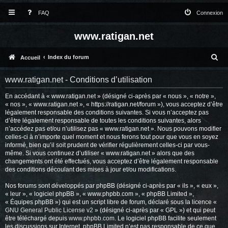
FAQ
Connexion
www.ratigan.net
R
Index du forum
Accueil
e
www.ratigan.net - Conditions d’utilisation
c
En accédant à « www.ratigan.net » (désigné ci-après par « nous », « notre »,
h
« nos », « www.ratigan.net », « https://ratigan.net/forum »), vous acceptez d’être
e
légalement responsable des conditions suivantes. Si vous n’acceptez pas
d’être légalement responsable de toutes les conditions suivantes, alors
r
n’accédez pas et/ou n’utilisez pas « www.ratigan.net ». Nous pouvons modifier
celles-ci à n’importe quel moment et nous ferons tout pour que vous en soyez
c
informé, bien qu’il soit prudent de vérifier régulièrement celles-ci par vous-
même. Si vous continuez d’utiliser « www.ratigan.net » alors que des
h
changements ont été effectués, vous acceptez d’être légalement responsable
e
des conditions découlant des mises à jour et/ou modifications.
r
Nos forums sont développés par phpBB (désigné ci-après par « ils », « eux »,
« leur », « logiciel phpBB », « www.phpbb.com », « phpBB Limited »,
« Équipes phpBB ») qui est un script libre de forum, déclaré sous la licence «
GNU General Public License v2
» (désigné ci-après par « GPL ») et qui peut
être téléchargé depuis
www.phpbb.com
. Le logiciel phpBB facilite seulement
les discussions sur Internet. phpBB Limited n’est pas responsable de ce que