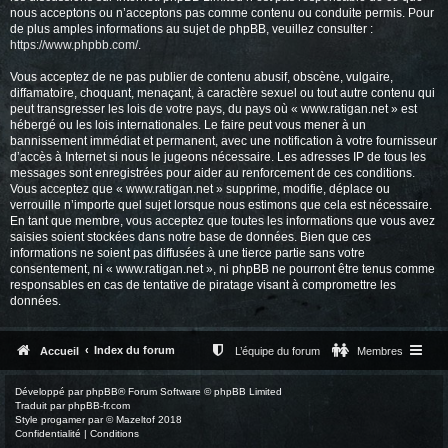
nous acceptons ou n’acceptons pas comme contenu ou conduite permis. Pour
de plus amples informations au sujet de phpBB, veuillez consulter :
https://www.phpbb.com/
.
Vous acceptez de ne pas publier de contenu abusif, obscène, vulgaire,
diffamatoire, choquant, menaçant, à caractère sexuel ou tout autre contenu qui
peut transgresser les lois de votre pays, du pays où « www.ratigan.net » est
hébergé ou les lois internationales. Le faire peut vous mener à un
bannissement immédiat et permanent, avec une notification à votre fournisseur
d’accès à Internet si nous le jugeons nécessaire. Les adresses IP de tous les
messages sont enregistrées pour aider au renforcement de ces conditions.
Vous acceptez que « www.ratigan.net » supprime, modifie, déplace ou
verrouille n’importe quel sujet lorsque nous estimons que cela est nécessaire.
En tant que membre, vous acceptez que toutes les informations que vous avez
saisies soient stockées dans notre base de données. Bien que ces
informations ne soient pas diffusées à une tierce partie sans votre
consentement, ni « www.ratigan.net », ni phpBB ne pourront être tenus comme
responsables en cas de tentative de piratage visant à compromettre les
données.
Index du forum
Accueil
L’équipe du forum
Membres
Développé par
phpBB
® Forum Software © phpBB Limited
Traduit par
phpBB-fr.com
Style
progamer
par ©
Mazeltof
2018
Confidentialité
|
Conditions