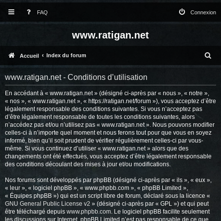
FAQ
Connexion
www.ratigan.net
R
Index du forum
Accueil
e
www.ratigan.net - Conditions d’utilisation
c
En accédant à « www.ratigan.net » (désigné ci-après par « nous », « notre »,
h
« nos », « www.ratigan.net », « https://ratigan.net/forum »), vous acceptez d’être
e
légalement responsable des conditions suivantes. Si vous n’acceptez pas
d’être légalement responsable de toutes les conditions suivantes, alors
r
n’accédez pas et/ou n’utilisez pas « www.ratigan.net ». Nous pouvons modifier
celles-ci à n’importe quel moment et nous ferons tout pour que vous en soyez
c
informé, bien qu’il soit prudent de vérifier régulièrement celles-ci par vous-
même. Si vous continuez d’utiliser « www.ratigan.net » alors que des
h
changements ont été effectués, vous acceptez d’être légalement responsable
e
des conditions découlant des mises à jour et/ou modifications.
r
Nos forums sont développés par phpBB (désigné ci-après par « ils », « eux »,
« leur », « logiciel phpBB », « www.phpbb.com », « phpBB Limited »,
« Équipes phpBB ») qui est un script libre de forum, déclaré sous la licence «
GNU General Public License v2
» (désigné ci-après par « GPL ») et qui peut
être téléchargé depuis
www.phpbb.com
. Le logiciel phpBB facilite seulement
les discussions sur Internet. phpBB Limited n’est pas responsable de ce que