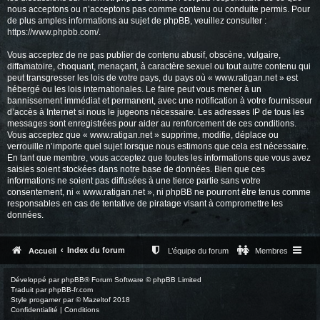
nous acceptons ou n’acceptons pas comme contenu ou conduite permis. Pour
de plus amples informations au sujet de phpBB, veuillez consulter :
https://www.phpbb.com/
.
Vous acceptez de ne pas publier de contenu abusif, obscène, vulgaire,
diffamatoire, choquant, menaçant, à caractère sexuel ou tout autre contenu qui
peut transgresser les lois de votre pays, du pays où « www.ratigan.net » est
hébergé ou les lois internationales. Le faire peut vous mener à un
bannissement immédiat et permanent, avec une notification à votre fournisseur
d’accès à Internet si nous le jugeons nécessaire. Les adresses IP de tous les
messages sont enregistrées pour aider au renforcement de ces conditions.
Vous acceptez que « www.ratigan.net » supprime, modifie, déplace ou
verrouille n’importe quel sujet lorsque nous estimons que cela est nécessaire.
En tant que membre, vous acceptez que toutes les informations que vous avez
saisies soient stockées dans notre base de données. Bien que ces
informations ne soient pas diffusées à une tierce partie sans votre
consentement, ni « www.ratigan.net », ni phpBB ne pourront être tenus comme
responsables en cas de tentative de piratage visant à compromettre les
données.
Index du forum
Accueil
L’équipe du forum
Membres
Développé par
phpBB
® Forum Software © phpBB Limited
Traduit par
phpBB-fr.com
Style
progamer
par ©
Mazeltof
2018
Confidentialité
|
Conditions