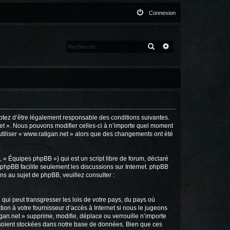
Connexion
RECHERCHER
RECHERCHE AVANCÉ
ceptez d’être légalement responsable des conditions suivantes.
net ». Nous pouvons modifier celles-ci à n’importe quel moment
’utiliser « www.ratigan.net » alors que des changements ont été
 « Équipes phpBB ») qui est un script libre de forum, déclaré
l phpBB facilite seulement les discussions sur Internet. phpBB
 au sujet de phpBB, veuillez consulter :
qui peut transgresser les lois de votre pays, du pays où
ion à votre fournisseur d’accès à Internet si nous le jugeons
an.net » supprime, modifie, déplace ou verrouille n’importe
 soient stockées dans notre base de données. Bien que ces