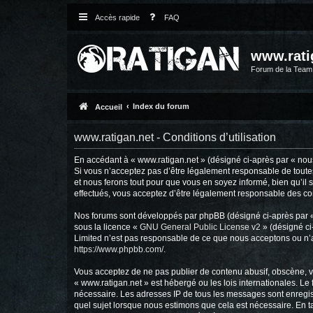
Accès rapide
FAQ
www.rati
Forum de la Tea
Index du forum
Accueil
www.ratigan.net - Conditions d’utilisation
En accédant à « www.ratigan.net » (désigné ci-après par « nous 
Si vous n’acceptez pas d’être légalement responsable de toutes
et nous ferons tout pour que vous en soyez informé, bien qu’il 
effectués, vous acceptez d’être légalement responsable des con
Nos forums sont développés par phpBB (désigné ci-après par « i
sous la licence «
GNU General Public License v2
» (désigné ci
Limited n’est pas responsable de ce que nous acceptons ou n’
https://www.phpbb.com/
.
Vous acceptez de ne pas publier de contenu abusif, obscène, vu
« www.ratigan.net » est hébergé ou les lois internationales. Le
nécessaire. Les adresses IP de tous les messages sont enregis
quel sujet lorsque nous estimons que cela est nécessaire. En 