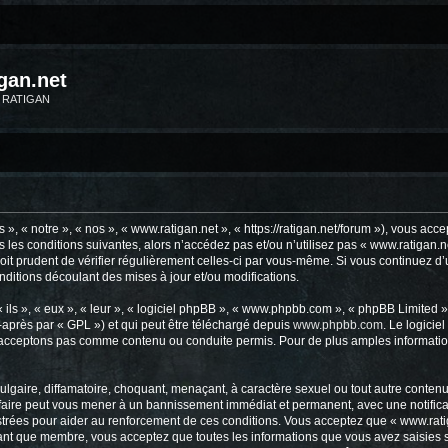
gan.net
m RATIGAN
», « notre », « nos », « www.ratigan.net », « https://ratigan.net/forum »), vous ac
 les conditions suivantes, alors n’accédez pas et/ou n’utilisez pas « www.ratigan.
soit prudent de vérifier régulièrement celles-ci par vous-même. Si vous continuez d
ditions découlant des mises à jour et/ou modifications.
ls », « eux », « leur », « logiciel phpBB », « www.phpbb.com », « phpBB Limited »,
-après par « GPL ») et qui peut être téléchargé depuis
www.phpbb.com
. Le logicie
acceptons pas comme contenu ou conduite permis. Pour de plus amples informations
lgaire, diffamatoire, choquant, menaçant, à caractère sexuel ou tout autre contenu 
 faire peut vous mener à un bannissement immédiat et permanent, avec une notificat
trées pour aider au renforcement de ces conditions. Vous acceptez que « www.ratig
tant que membre, vous acceptez que toutes les informations que vous avez saisies