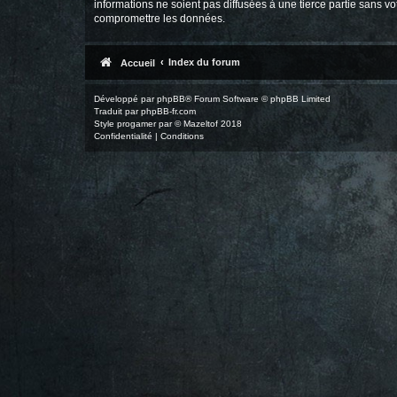
informations ne soient pas diffusées à une tierce partie sans 
compromettre les données.
Index du forum
Accueil
Développé par
phpBB
® Forum Software © phpBB Limited
Traduit par
phpBB-fr.com
Style
progamer
par ©
Mazeltof
2018
Confidentialité
|
Conditions