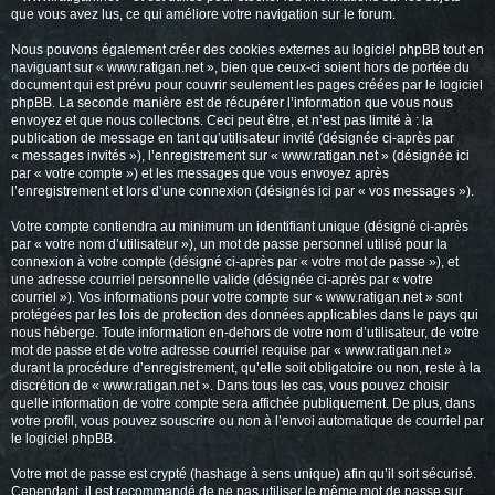
que vous avez lus, ce qui améliore votre navigation sur le forum.
Nous pouvons également créer des cookies externes au logiciel phpBB tout en
naviguant sur « www.ratigan.net », bien que ceux-ci soient hors de portée du
document qui est prévu pour couvrir seulement les pages créées par le logiciel
phpBB. La seconde manière est de récupérer l’information que vous nous
envoyez et que nous collectons. Ceci peut être, et n’est pas limité à : la
publication de message en tant qu’utilisateur invité (désignée ci-après par
« messages invités »), l’enregistrement sur « www.ratigan.net » (désignée ici
par « votre compte ») et les messages que vous envoyez après
l’enregistrement et lors d’une connexion (désignés ici par « vos messages »).
Votre compte contiendra au minimum un identifiant unique (désigné ci-après
par « votre nom d’utilisateur »), un mot de passe personnel utilisé pour la
connexion à votre compte (désigné ci-après par « votre mot de passe »), et
une adresse courriel personnelle valide (désignée ci-après par « votre
courriel »). Vos informations pour votre compte sur « www.ratigan.net » sont
protégées par les lois de protection des données applicables dans le pays qui
nous héberge. Toute information en-dehors de votre nom d’utilisateur, de votre
mot de passe et de votre adresse courriel requise par « www.ratigan.net »
durant la procédure d’enregistrement, qu’elle soit obligatoire ou non, reste à la
discrétion de « www.ratigan.net ». Dans tous les cas, vous pouvez choisir
quelle information de votre compte sera affichée publiquement. De plus, dans
votre profil, vous pouvez souscrire ou non à l’envoi automatique de courriel par
le logiciel phpBB.
Votre mot de passe est crypté (hashage à sens unique) afin qu’il soit sécurisé.
Cependant, il est recommandé de ne pas utiliser le même mot de passe sur