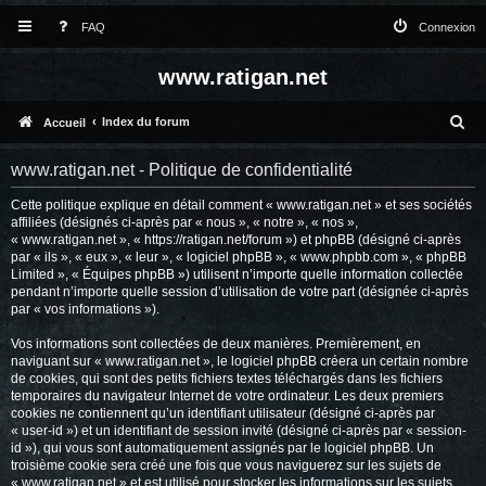
FAQ
Connexion
www.ratigan.net
R
Index du forum
Accueil
e
www.ratigan.net - Politique de confidentialité
c
Cette politique explique en détail comment « www.ratigan.net » et ses sociétés
h
affiliées (désignés ci-après par « nous », « notre », « nos »,
e
« www.ratigan.net », « https://ratigan.net/forum ») et phpBB (désigné ci-après
par « ils », « eux », « leur », « logiciel phpBB », « www.phpbb.com », « phpBB
r
Limited », « Équipes phpBB ») utilisent n’importe quelle information collectée
pendant n’importe quelle session d’utilisation de votre part (désignée ci-après
c
par « vos informations »).
h
Vos informations sont collectées de deux manières. Premièrement, en
e
naviguant sur « www.ratigan.net », le logiciel phpBB créera un certain nombre
de cookies, qui sont des petits fichiers textes téléchargés dans les fichiers
r
temporaires du navigateur Internet de votre ordinateur. Les deux premiers
cookies ne contiennent qu’un identifiant utilisateur (désigné ci-après par
« user-id ») et un identifiant de session invité (désigné ci-après par « session-
id »), qui vous sont automatiquement assignés par le logiciel phpBB. Un
troisième cookie sera créé une fois que vous naviguerez sur les sujets de
« www.ratigan.net » et est utilisé pour stocker les informations sur les sujets