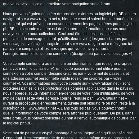
que vous avez lus, ce qui améliore votre navigation sur le forum.
Nous pouvons également créer des cookies externes au logiciel phpBB tout en
naviguant sur « www.ratigan.net », bien que ceux-ci soient hors de portée du
document qui est prévu pour couvrir seulement les pages créées par le logiciel
phpBB. La seconde manière est de récupérer l’information que vous nous
envoyez et que nous collectons. Ceci peut être, et n’est pas limité à : la
publication de message en tant qu’utilisateur invité (désignée ci-après par
« messages invités »), l’enregistrement sur « www.ratigan.net » (désignée ici
par « votre compte ») et les messages que vous envoyez après
l’enregistrement et lors d’une connexion (désignés ici par « vos messages »).
Votre compte contiendra au minimum un identifiant unique (désigné ci-après
par « votre nom d’utilisateur »), un mot de passe personnel utilisé pour la
connexion à votre compte (désigné ci-après par « votre mot de passe »), et
une adresse courriel personnelle valide (désignée ci-après par « votre
courriel »). Vos informations pour votre compte sur « www.ratigan.net » sont
protégées par les lois de protection des données applicables dans le pays qui
nous héberge. Toute information en-dehors de votre nom d’utilisateur, de votre
mot de passe et de votre adresse courriel requise par « www.ratigan.net »
durant la procédure d’enregistrement, qu’elle soit obligatoire ou non, reste à la
discrétion de « www.ratigan.net ». Dans tous les cas, vous pouvez choisir
quelle information de votre compte sera affichée publiquement. De plus, dans
votre profil, vous pouvez souscrire ou non à l’envoi automatique de courriel par
le logiciel phpBB.
Votre mot de passe est crypté (hashage à sens unique) afin qu’il soit sécurisé.
Cependant, il est recommandé de ne pas utiliser le même mot de passe sur