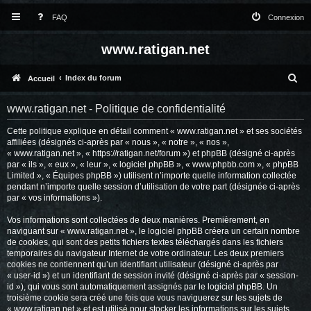
FAQ
Connexion
www.ratigan.net
R
Index du forum
Accueil
e
www.ratigan.net - Politique de confidentialité
c
Cette politique explique en détail comment « www.ratigan.net » et ses sociétés
h
affiliées (désignés ci-après par « nous », « notre », « nos »,
e
« www.ratigan.net », « https://ratigan.net/forum ») et phpBB (désigné ci-après
par « ils », « eux », « leur », « logiciel phpBB », « www.phpbb.com », « phpBB
r
Limited », « Équipes phpBB ») utilisent n’importe quelle information collectée
pendant n’importe quelle session d’utilisation de votre part (désignée ci-après
c
par « vos informations »).
h
Vos informations sont collectées de deux manières. Premièrement, en
e
naviguant sur « www.ratigan.net », le logiciel phpBB créera un certain nombre
de cookies, qui sont des petits fichiers textes téléchargés dans les fichiers
r
temporaires du navigateur Internet de votre ordinateur. Les deux premiers
cookies ne contiennent qu’un identifiant utilisateur (désigné ci-après par
« user-id ») et un identifiant de session invité (désigné ci-après par « session-
id »), qui vous sont automatiquement assignés par le logiciel phpBB. Un
troisième cookie sera créé une fois que vous naviguerez sur les sujets de
« www.ratigan.net » et est utilisé pour stocker les informations sur les sujets