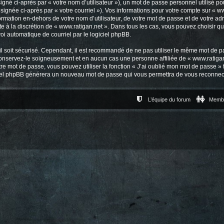
gné ci-après par « votre nom d’utilisateur »), un mot de passe personnel utilisé po
signée ci-après par « votre courriel »). Vos informations pour votre compte sur « ww
mation en-dehors de votre nom d’utilisateur, de votre mot de passe et de votre adr
ste à la discrétion de « www.ratigan.net ». Dans tous les cas, vous pouvez choisir 
voi automatique de courriel par le logiciel phpBB.
l soit sécurisé. Cependant, il est recommandé de ne pas utiliser le même mot de pas
conservez-le soigneusement et en aucun cas une personne affiliée de « www.ratigan
re mot de passe, vous pouvez utiliser la fonction « J’ai oublié mon mot de passe 
logiciel phpBB générera un nouveau mot de passe qui vous permettra de vous reconnec
L’équipe du forum
Memb