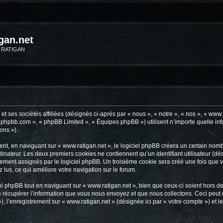
gan.net
m RATIGAN
t ses sociétés affiliées (désignés ci-après par « nous », « notre », « nos », « www.
www.phpbb.com », « phpBB Limited », « Équipes phpBB ») utilisent n’importe quelle i
ons »).
t, en naviguant sur « www.ratigan.net », le logiciel phpBB créera un certain nombre
inateur. Les deux premiers cookies ne contiennent qu’un identifiant utilisateur (dési
ement assignés par le logiciel phpBB. Un troisième cookie sera créé une fois que v
z lus, ce qui améliore votre navigation sur le forum.
 phpBB tout en naviguant sur « www.ratigan.net », bien que ceux-ci soient hors de
écupérer l’information que vous nous envoyez et que nous collectons. Ceci peut êtr
 »), l’enregistrement sur « www.ratigan.net » (désignée ici par « votre compte ») e