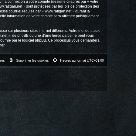
ur la connexion à votre compte (désigné ci-après par « votre
w.ratigan.net » sont protégées par les lois de protection des
esse courriel requise par « www.ratigan.net » durant la
quelle information de votre compte sera affichée publiquement.
se sur plusieurs sites Internet différents. Votre mot de passe
.net », de phpBB ou une d’une tierce partie ne peut vous
» fournie par le logiciel phpBB. Ce processus vous demandera
ter.
res
Supprimer les cookies
Heures au format
UTC+01:00