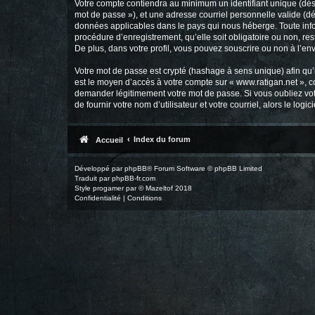
Votre compte contiendra au minimum un identifiant unique (dési
mot de passe »), et une adresse courriel personnelle valide (dé
données applicables dans le pays qui nous héberge. Toute infor
procédure d’enregistrement, qu’elle soit obligatoire ou non, re
De plus, dans votre profil, vous pouvez souscrire ou non à l’en
Votre mot de passe est crypté (hashage à sens unique) afin qu’i
est le moyen d’accès à votre compte sur « www.ratigan.net », 
demander légitimement votre mot de passe. Si vous oubliez vot
de fournir votre nom d’utilisateur et votre courriel, alors le 
Index du forum
Accueil
Développé par
phpBB
® Forum Software © phpBB Limited
Traduit par
phpBB-fr.com
Style
progamer
par ©
Mazeltof
2018
Confidentialité
|
Conditions