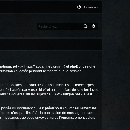
Connexion
RECHERCHER
RECHERCHE AVANCÉ
ratigan.net », « https://ratigan.net/forum ») et phpBB (désigné
nformation collectée pendant n’importe quelle session
 de cookies, qui sont des petits fichiers textes téléchargés
gné ci-après par « user-id ») et un identifiant de session invité
ous naviguerez sur les sujets de « www.ratigan.net » et est
 portée du document qui est prévu pour couvrir seulement les
e, et n’est pas limité à : la publication de message en tant
t les messages que vous envoyez après l’enregistrement et lors