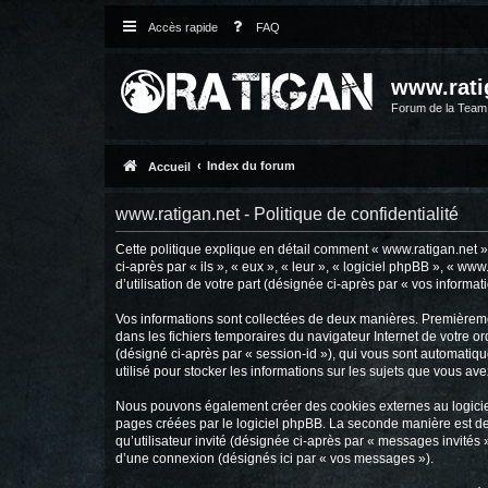
Accès rapide
FAQ
www.rati
Forum de la Tea
Index du forum
Accueil
www.ratigan.net - Politique de confidentialité
Cette politique explique en détail comment « www.ratigan.net » e
ci-après par « ils », « eux », « leur », « logiciel phpBB », « 
d’utilisation de votre part (désignée ci-après par « vos informati
Vos informations sont collectées de deux manières. Premièremen
dans les fichiers temporaires du navigateur Internet de votre ord
(désigné ci-après par « session-id »), qui vous sont automatiqu
utilisé pour stocker les informations sur les sujets que vous ave
Nous pouvons également créer des cookies externes au logiciel
pages créées par le logiciel phpBB. La seconde manière est de r
qu’utilisateur invité (désignée ci-après par « messages invités
d’une connexion (désignés ici par « vos messages »).