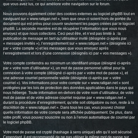
que vous avez lus, ce qui améliore votre navigation sur le forum.
Nous pouvons également créer des cookies externes au logiciel phpBB tout en
naviguant sur « www.ratigan.net », bien que ceux-ci soient hors de portée du
document qui est prévu pour couvrir seulement les pages créées par le logiciel
phpBB. La seconde manière est de récupérer l’information que vous nous
envoyez et que nous collectons. Ceci peut être, et n’est pas limité à : la
publication de message en tant qu’utilisateur invité (désignée ci-après par
« messages invités »), l’enregistrement sur « www.ratigan.net » (désignée ici
par « votre compte ») et les messages que vous envoyez après
l’enregistrement et lors d’une connexion (désignés ici par « vos messages »).
Votre compte contiendra au minimum un identifiant unique (désigné ci-après
par « votre nom d’utilisateur »), un mot de passe personnel utilisé pour la
connexion à votre compte (désigné ci-après par « votre mot de passe »), et
une adresse courriel personnelle valide (désignée ci-après par « votre
courriel »). Vos informations pour votre compte sur « www.ratigan.net » sont
protégées par les lois de protection des données applicables dans le pays qui
nous héberge. Toute information en-dehors de votre nom d’utilisateur, de votre
mot de passe et de votre adresse courriel requise par « www.ratigan.net »
durant la procédure d’enregistrement, qu’elle soit obligatoire ou non, reste à la
discrétion de « www.ratigan.net ». Dans tous les cas, vous pouvez choisir
quelle information de votre compte sera affichée publiquement. De plus, dans
votre profil, vous pouvez souscrire ou non à l’envoi automatique de courriel par
le logiciel phpBB.
Votre mot de passe est crypté (hashage à sens unique) afin qu’il soit sécurisé.
Cependant, il est recommandé de ne pas utiliser le même mot de passe sur