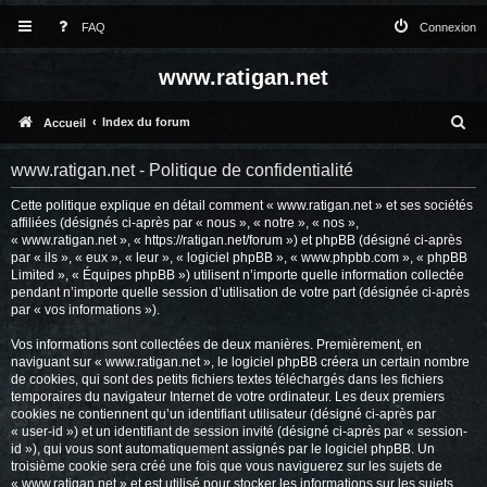
FAQ
Connexion
www.ratigan.net
R
Index du forum
Accueil
e
www.ratigan.net - Politique de confidentialité
c
Cette politique explique en détail comment « www.ratigan.net » et ses sociétés
h
affiliées (désignés ci-après par « nous », « notre », « nos »,
e
« www.ratigan.net », « https://ratigan.net/forum ») et phpBB (désigné ci-après
par « ils », « eux », « leur », « logiciel phpBB », « www.phpbb.com », « phpBB
r
Limited », « Équipes phpBB ») utilisent n’importe quelle information collectée
pendant n’importe quelle session d’utilisation de votre part (désignée ci-après
c
par « vos informations »).
h
Vos informations sont collectées de deux manières. Premièrement, en
e
naviguant sur « www.ratigan.net », le logiciel phpBB créera un certain nombre
de cookies, qui sont des petits fichiers textes téléchargés dans les fichiers
r
temporaires du navigateur Internet de votre ordinateur. Les deux premiers
cookies ne contiennent qu’un identifiant utilisateur (désigné ci-après par
« user-id ») et un identifiant de session invité (désigné ci-après par « session-
id »), qui vous sont automatiquement assignés par le logiciel phpBB. Un
troisième cookie sera créé une fois que vous naviguerez sur les sujets de
« www.ratigan.net » et est utilisé pour stocker les informations sur les sujets