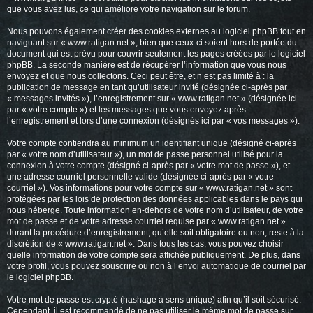
que vous avez lus, ce qui améliore votre navigation sur le forum.
Nous pouvons également créer des cookies externes au logiciel phpBB tout en
naviguant sur « www.ratigan.net », bien que ceux-ci soient hors de portée du
document qui est prévu pour couvrir seulement les pages créées par le logiciel
phpBB. La seconde manière est de récupérer l’information que vous nous
envoyez et que nous collectons. Ceci peut être, et n’est pas limité à : la
publication de message en tant qu’utilisateur invité (désignée ci-après par
« messages invités »), l’enregistrement sur « www.ratigan.net » (désignée ici
par « votre compte ») et les messages que vous envoyez après
l’enregistrement et lors d’une connexion (désignés ici par « vos messages »).
Votre compte contiendra au minimum un identifiant unique (désigné ci-après
par « votre nom d’utilisateur »), un mot de passe personnel utilisé pour la
connexion à votre compte (désigné ci-après par « votre mot de passe »), et
une adresse courriel personnelle valide (désignée ci-après par « votre
courriel »). Vos informations pour votre compte sur « www.ratigan.net » sont
protégées par les lois de protection des données applicables dans le pays qui
nous héberge. Toute information en-dehors de votre nom d’utilisateur, de votre
mot de passe et de votre adresse courriel requise par « www.ratigan.net »
durant la procédure d’enregistrement, qu’elle soit obligatoire ou non, reste à la
discrétion de « www.ratigan.net ». Dans tous les cas, vous pouvez choisir
quelle information de votre compte sera affichée publiquement. De plus, dans
votre profil, vous pouvez souscrire ou non à l’envoi automatique de courriel par
le logiciel phpBB.
Votre mot de passe est crypté (hashage à sens unique) afin qu’il soit sécurisé.
Cependant, il est recommandé de ne pas utiliser le même mot de passe sur