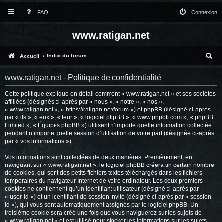
FAQ
Connexion
www.ratigan.net
R
Index du forum
Accueil
e
www.ratigan.net - Politique de confidentialité
c
Cette politique explique en détail comment « www.ratigan.net » et ses sociétés
h
affiliées (désignés ci-après par « nous », « notre », « nos »,
e
« www.ratigan.net », « https://ratigan.net/forum ») et phpBB (désigné ci-après
par « ils », « eux », « leur », « logiciel phpBB », « www.phpbb.com », « phpBB
r
Limited », « Équipes phpBB ») utilisent n’importe quelle information collectée
pendant n’importe quelle session d’utilisation de votre part (désignée ci-après
c
par « vos informations »).
h
Vos informations sont collectées de deux manières. Premièrement, en
e
naviguant sur « www.ratigan.net », le logiciel phpBB créera un certain nombre
de cookies, qui sont des petits fichiers textes téléchargés dans les fichiers
r
temporaires du navigateur Internet de votre ordinateur. Les deux premiers
cookies ne contiennent qu’un identifiant utilisateur (désigné ci-après par
« user-id ») et un identifiant de session invité (désigné ci-après par « session-
id »), qui vous sont automatiquement assignés par le logiciel phpBB. Un
troisième cookie sera créé une fois que vous naviguerez sur les sujets de
« www.ratigan.net » et est utilisé pour stocker les informations sur les sujets