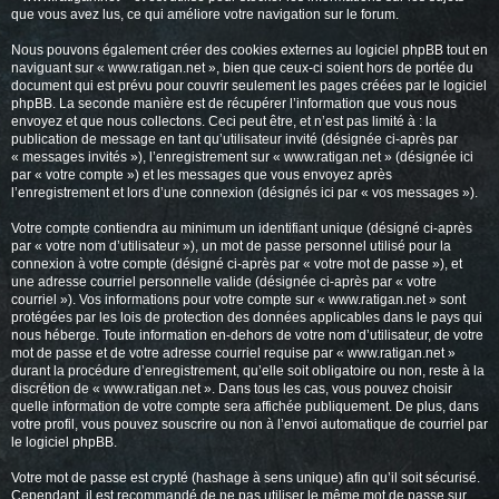
que vous avez lus, ce qui améliore votre navigation sur le forum.
Nous pouvons également créer des cookies externes au logiciel phpBB tout en
naviguant sur « www.ratigan.net », bien que ceux-ci soient hors de portée du
document qui est prévu pour couvrir seulement les pages créées par le logiciel
phpBB. La seconde manière est de récupérer l’information que vous nous
envoyez et que nous collectons. Ceci peut être, et n’est pas limité à : la
publication de message en tant qu’utilisateur invité (désignée ci-après par
« messages invités »), l’enregistrement sur « www.ratigan.net » (désignée ici
par « votre compte ») et les messages que vous envoyez après
l’enregistrement et lors d’une connexion (désignés ici par « vos messages »).
Votre compte contiendra au minimum un identifiant unique (désigné ci-après
par « votre nom d’utilisateur »), un mot de passe personnel utilisé pour la
connexion à votre compte (désigné ci-après par « votre mot de passe »), et
une adresse courriel personnelle valide (désignée ci-après par « votre
courriel »). Vos informations pour votre compte sur « www.ratigan.net » sont
protégées par les lois de protection des données applicables dans le pays qui
nous héberge. Toute information en-dehors de votre nom d’utilisateur, de votre
mot de passe et de votre adresse courriel requise par « www.ratigan.net »
durant la procédure d’enregistrement, qu’elle soit obligatoire ou non, reste à la
discrétion de « www.ratigan.net ». Dans tous les cas, vous pouvez choisir
quelle information de votre compte sera affichée publiquement. De plus, dans
votre profil, vous pouvez souscrire ou non à l’envoi automatique de courriel par
le logiciel phpBB.
Votre mot de passe est crypté (hashage à sens unique) afin qu’il soit sécurisé.
Cependant, il est recommandé de ne pas utiliser le même mot de passe sur