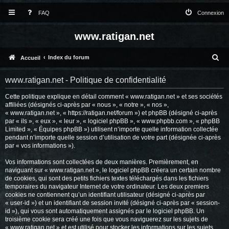
FAQ
Connexion
www.ratigan.net
R
Index du forum
Accueil
e
www.ratigan.net - Politique de confidentialité
c
Cette politique explique en détail comment « www.ratigan.net » et ses sociétés
h
affiliées (désignés ci-après par « nous », « notre », « nos »,
e
« www.ratigan.net », « https://ratigan.net/forum ») et phpBB (désigné ci-après
par « ils », « eux », « leur », « logiciel phpBB », « www.phpbb.com », « phpBB
r
Limited », « Équipes phpBB ») utilisent n’importe quelle information collectée
pendant n’importe quelle session d’utilisation de votre part (désignée ci-après
c
par « vos informations »).
h
Vos informations sont collectées de deux manières. Premièrement, en
e
naviguant sur « www.ratigan.net », le logiciel phpBB créera un certain nombre
de cookies, qui sont des petits fichiers textes téléchargés dans les fichiers
r
temporaires du navigateur Internet de votre ordinateur. Les deux premiers
cookies ne contiennent qu’un identifiant utilisateur (désigné ci-après par
« user-id ») et un identifiant de session invité (désigné ci-après par « session-
id »), qui vous sont automatiquement assignés par le logiciel phpBB. Un
troisième cookie sera créé une fois que vous naviguerez sur les sujets de
« www.ratigan.net » et est utilisé pour stocker les informations sur les sujets