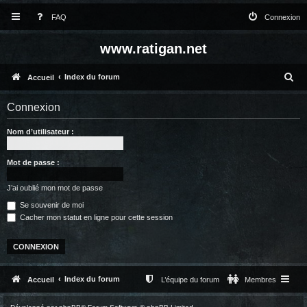
FAQ
Connexion
www.ratigan.net
R
Index du forum
Accueil
e
Connexion
c
Nom d’utilisateur :
h
e
Mot de passe :
r
c
J’ai oublié mon mot de passe
Se souvenir de moi
h
Cacher mon statut en ligne pour cette session
e
r
Index du forum
Accueil
L’équipe du forum
Membres