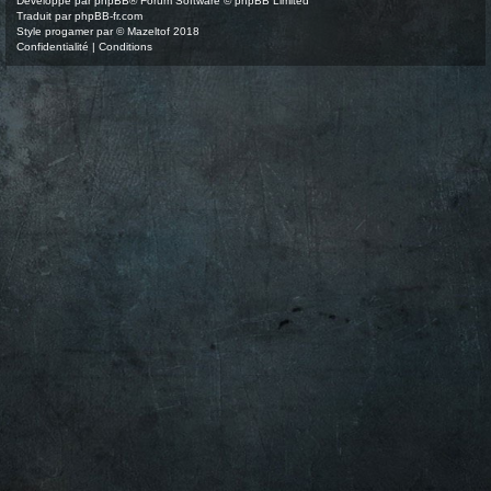
Développé par
phpBB
® Forum Software © phpBB Limited
Traduit par
phpBB-fr.com
Style
progamer
par ©
Mazeltof
2018
Confidentialité
|
Conditions