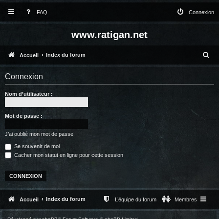
FAQ
Connexion
www.ratigan.net
R
Index du forum
Accueil
e
Connexion
c
Nom d’utilisateur :
h
e
Mot de passe :
r
c
J’ai oublié mon mot de passe
Se souvenir de moi
h
Cacher mon statut en ligne pour cette session
e
r
Index du forum
Accueil
L’équipe du forum
Membres