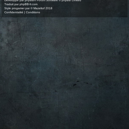
Développé par
phpBB
® Forum Software © phpBB Limited
Traduit par
phpBB-fr.com
Style
progamer
par ©
Mazeltof
2018
Confidentialité
|
Conditions