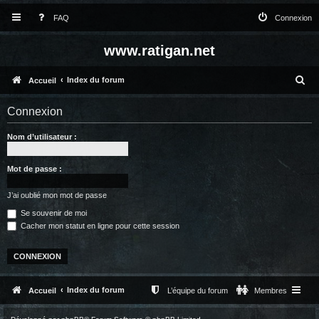
FAQ
Connexion
www.ratigan.net
R
Index du forum
Accueil
e
Connexion
c
Nom d’utilisateur :
h
e
Mot de passe :
r
c
J’ai oublié mon mot de passe
Se souvenir de moi
h
Cacher mon statut en ligne pour cette session
e
r
Index du forum
Accueil
L’équipe du forum
Membres