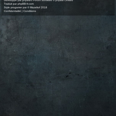
Développé par
phpBB
® Forum Software © phpBB Limited
Traduit par
phpBB-fr.com
Style
progamer
par ©
Mazeltof
2018
Confidentialité
|
Conditions