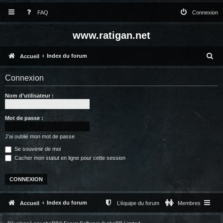
FAQ
Connexion
www.ratigan.net
R
Index du forum
Accueil
e
Connexion
c
Nom d’utilisateur :
h
e
Mot de passe :
r
c
J’ai oublié mon mot de passe
Se souvenir de moi
h
Cacher mon statut en ligne pour cette session
e
r
Index du forum
Accueil
L’équipe du forum
Membres