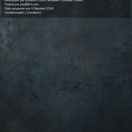
Développé par
phpBB
® Forum Software © phpBB Limited
Traduit par
phpBB-fr.com
Style
progamer
par ©
Mazeltof
2018
Confidentialité
|
Conditions