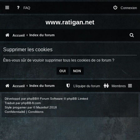
FAQ
Connexion
www.ratigan.net
R
Index du forum
Accueil
e
Supprimer les cookies
c
Êtes-vous sûr de vouloir supprimer tous les cookies de ce forum ?
h
e
r
c
Index du forum
Accueil
L’équipe du forum
Membres
h
Développé par
phpBB
® Forum Software © phpBB Limited
e
Traduit par
phpBB-fr.com
Style
progamer
par ©
Mazeltof
2018
r
Confidentialité
|
Conditions