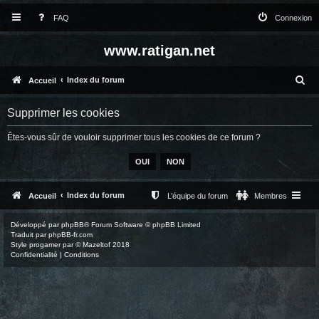
FAQ
Connexion
www.ratigan.net
R
Index du forum
Accueil
e
Supprimer les cookies
c
Êtes-vous sûr de vouloir supprimer tous les cookies de ce forum ?
h
e
r
c
Index du forum
Accueil
L’équipe du forum
Membres
h
Développé par
phpBB
® Forum Software © phpBB Limited
e
Traduit par
phpBB-fr.com
Style
progamer
par ©
Mazeltof
2018
r
Confidentialité
|
Conditions