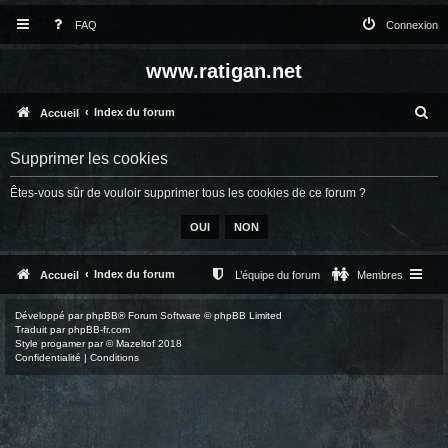
FAQ
Connexion
www.ratigan.net
R
Index du forum
Accueil
e
Supprimer les cookies
c
Êtes-vous sûr de vouloir supprimer tous les cookies de ce forum ?
h
e
r
c
Index du forum
Accueil
L’équipe du forum
Membres
h
Développé par
phpBB
® Forum Software © phpBB Limited
e
Traduit par
phpBB-fr.com
Style
progamer
par ©
Mazeltof
2018
r
Confidentialité
|
Conditions