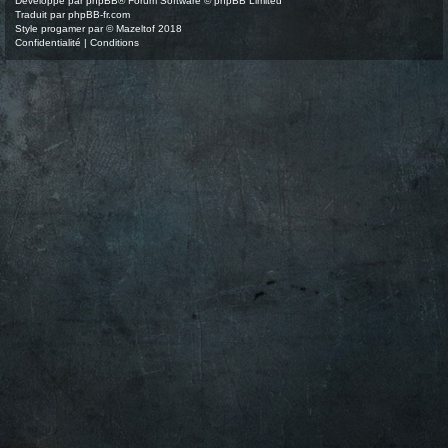
Développé par
phpBB
® Forum Software © phpBB Limited
Traduit par
phpBB-fr.com
Style
progamer
par ©
Mazeltof
2018
Confidentialité
|
Conditions