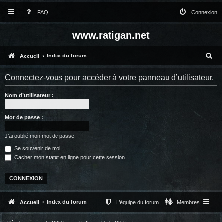
FAQ
Connexion
www.ratigan.net
R
Index du forum
Accueil
e
Connectez-vous pour accéder à votre panneau d’utilisateur.
c
Nom d’utilisateur :
h
e
Mot de passe :
r
c
J’ai oublié mon mot de passe
Se souvenir de moi
h
Cacher mon statut en ligne pour cette session
e
r
Index du forum
Accueil
L’équipe du forum
Membres