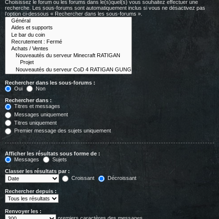
Choisissez le forum ou les forums dans le(s)quel(s) vous souhaitez effectuer une
recherche. Les sous-forums sont automatiquement inclus si vous ne désactivez pas
l’option ci-dessous « Rechercher dans les sous-forums ».
Rechercher dans les sous-forums :
Oui
Non
Rechercher dans :
Titres et messages
Messages uniquement
Titres uniquement
Premier message des sujets uniquement
Afficher les résultats sous forme de :
Messages
Sujets
Classer les résultats par :
Croissant
Décroissant
Rechercher depuis :
Renvoyer les :
premiers caractères des messages