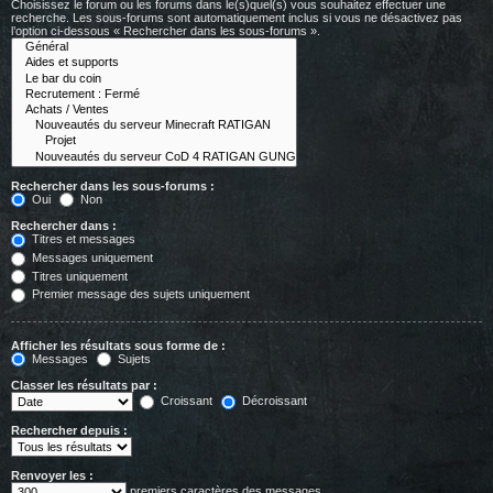
Choisissez le forum ou les forums dans le(s)quel(s) vous souhaitez effectuer une
recherche. Les sous-forums sont automatiquement inclus si vous ne désactivez pas
l’option ci-dessous « Rechercher dans les sous-forums ».
Rechercher dans les sous-forums :
Oui
Non
Rechercher dans :
Titres et messages
Messages uniquement
Titres uniquement
Premier message des sujets uniquement
Afficher les résultats sous forme de :
Messages
Sujets
Classer les résultats par :
Croissant
Décroissant
Rechercher depuis :
Renvoyer les :
premiers caractères des messages