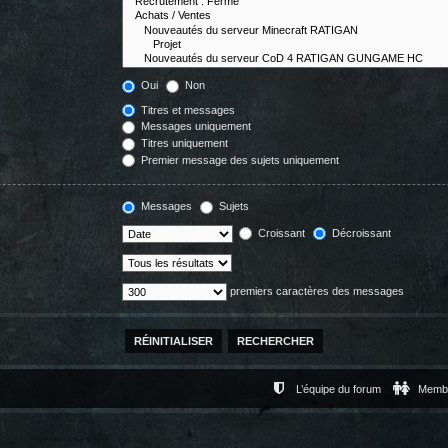
Oui
Non
Titres et messages
Messages uniquement
Titres uniquement
Premier message des sujets uniquement
Messages
Sujets
Croissant
Décroissant
premiers caractères des messages
L’équipe du forum
Memb