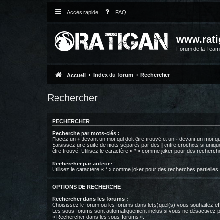
Accès rapide
FAQ
www.rati
Forum de la Tea
Index du forum
Rechercher
Accueil
Rechercher
RECHERCHER
Recherche par mots-clés :
Placez un
+
devant un mot qui doit être trouvé et un
-
devant un mot qui
Saisissez une suite de mots séparés par des
|
entre crochets si uniqu
être trouvé. Utilisez le caractère « * » comme joker pour des recherche
Rechercher par auteur :
Utilisez le caractère « * » comme joker pour des recherches partielles.
OPTIONS DE RECHERCHE
Rechercher dans les forums :
Choisissez le forum ou les forums dans le(s)quel(s) vous souhaitez ef
Les sous-forums sont automatiquement inclus si vous ne désactivez pa
« Rechercher dans les sous-forums ».